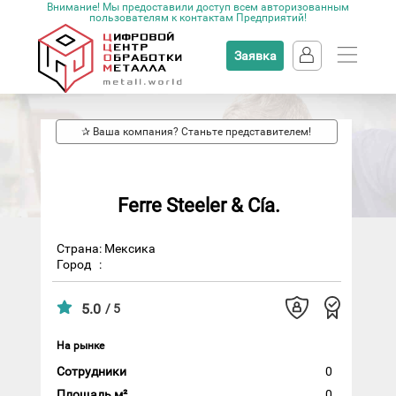
Внимание! Мы предоставили доступ всем авторизованным
пользователям к контактам Предприятий!
Заявка
✰ Ваша компания? Станьте представителем!
Ferre Steeler & Cía.
Страна: Мексика
Город
:
5.0
/ 5
На рынке
Сотрудники
0
Площадь м²
0