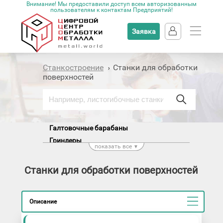
Внимание! Мы предоставили доступ всем авторизованным
пользователям к контактам Предприятий!
Заявка
Станкостроение
Станки для обработки
›
поверхностей
Галтовочные барабаны
Гриндеры
показать все
▼
Дробеструйные аппараты
Офсетные машины
Станки для обработки поверхностей
Пескоструйные аппараты
Полировальные станки
Описание
Ручные граверы по металлу
Станки для дорнования