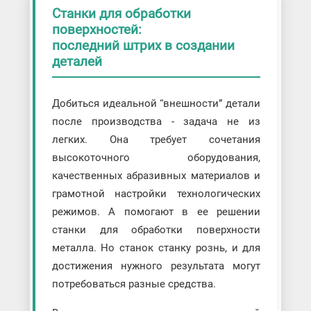
Установки абразивно-экструзионной
Станки для обработки
обработки
поверхностей:
Установки для виброабразивной
последний штрих в создании
обработки
деталей
Химические гравировальные машины
Хонинговальные станки
Шлифовальные станки
Добиться идеальной “внешности” детали
Алмазные выглаживатели
после производства - задача не из
Бесцентрово-шлифовальные станки
легких. Она требует сочетания
Внутришлифовальные станки
Координатно-шлифовальные станки
высокоточного оборудования,
Круглошлифовальные станки
качественных абразивных материалов и
Ленточно-шлифовальные станки
Обдирочно-шлифовальные станки
грамотной настройки технологических
Плоско-профилешлифовальные станки
режимов. А помогают в ее решении
Профилешлифовальные станки
станки для обработки поверхности
Резьбошлифовальные станки
Шлифовальные станки с ЧПУ
металла. Но станок станку рознь, и для
достижения нужного результата могут
потребоваться разные средства.