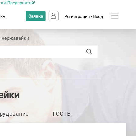
там Предприятий!
Заявка
Регистрация
Вход
ВКА
/
з нержавейки
ейки
рудование
ГОСТЫ