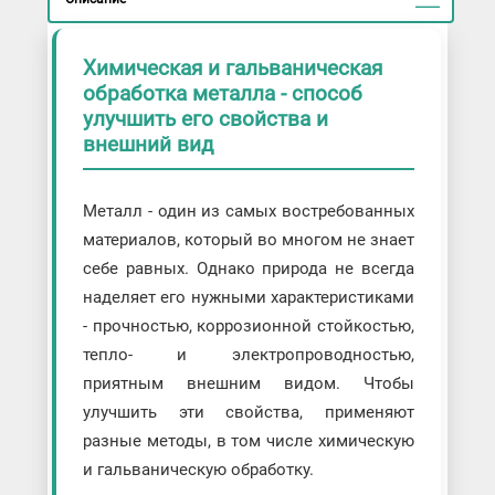
Голубое травление
Декоративное хромирование деталей
Химическая и гальваническая
Золочение металла
обработка металла - способ
Кадмирование металла
улучшить его свойства и
Карбонитрация металла
внешний вид
Латунирование металла
Меднение металла
Нанесение алмазоподобных покрытий
Металл - один из самых востребованных
Никелирование металла
материалов, который во многом не знает
Нитроцементация металла
себе равных. Однако природа не всегда
Пассивирование металла
наделяет его нужными характеристиками
Патинирование металла
- прочностью, коррозионной стойкостью,
Плакирование металла
тепло- и электропроводностью,
Платинирование металла
приятным внешним видом. Чтобы
Покрытие металла сплавом олово-
улучшить эти свойства, применяют
висмут
разные методы, в том числе химическую
Родирование серебра
и гальваническую обработку.
Свинцевание металла