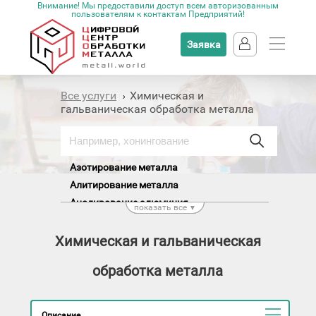
Внимание! Мы предоставили доступ всем авторизованным
пользователям к контактам Предприятий!
Заявка
Все услуги
Химическая и
›
гальваническая обработка металла
Азотирование металла
Алитирование металла
Анодирование алюминия
показать все
▼
Анодное оксидирование
Борирование металла
Химическая и гальваническая
Бороалитирование металла
обработка металла
Воронение металла
Газотермическое напыление
Гальванопластика металла
Описание