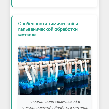
Серебрение металла
Силицирование металла
Травление металла
Фосфатирование металла
Особенности химической и
Химическое оксидирование металла
гальванической обработки
Хромирование деталей
металла
Хромоалитирование металла
Хромосилицирование металла
Цианирование металла
Цинкование металла
Газодинамическое цинкование металла
Гальваническое цинкование
Горячее цинкование
Оцинкование деталей
Термодиффузионное цинкование
Услуги гальванического покрытия
Холодное цинкование металла
Цинкование труб
Шоопирование цинком
главная цель химической и
Электродуговая металлизация
гальванической обработки металла