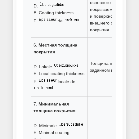
металла
Холодное цинкование металла
Хромирование деталей
Хромоалитирование металла
Хромосилицирование металла
Цементация металла
Цианирование металла
Цинкование металла
Цинкование труб
Шоопирование цинком