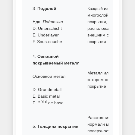
Силицирование металла
Способы покраски
Термодиффузионное
цинкование
Травление металла
Услуги гальванического
покрытия
Фосфатирование металла
Химическая и гальваническая
обработка металла
Химическое оксидирование