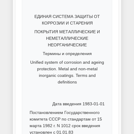
Покраска электростатическим
распылением
Покраска эпоксидными
красками
Покрытие металла сплавом
олово-висмут
Полимерная окраска листов
Полимерная покраска
Порошковая окраска
нержавеющей стали
Порошковая покраска
алюминиевого профиля