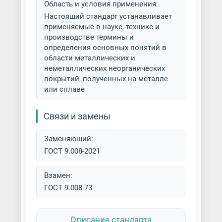
цинкования
Область и условия применения:
Настоящий стандарт устанавливает
Окраска по ral
Оборудование для
применяемые в науке, технике и
хромирования
производстве термины и
Оцинкование деталей
определения основных понятий в
области металлических и
Оборудование для цементации и
Пассивирование металла
неметаллических неорганических
нитроцементации
покрытий, полученных на металле
или сплаве
Плакирование металла
Оборудование для цинкования
металла
Платинирование металла
Связи и замены
Оборудование для
Покраска акриловыми красками
шоопирования цинком
Заменяющий:
ГОСТ 9.008-2021
Покраска алкидными красками
Оборудование для
электродуговой металлизации
Взамен:
Покраска безвоздушным
ГОСТ 9.008-73
распылением
Химическое и гальваническое
оборудование
Описание стандарта
Покраска краскопультом