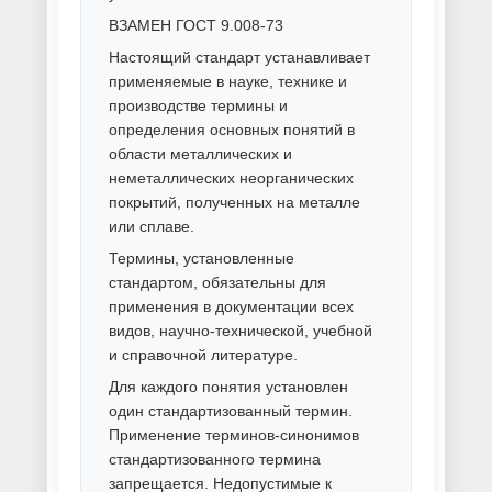
Порошковая покраска
алюминия
Порошковая покраска бытовой
техники
Порошковая покраска
велосипедов
Порошковая покраска дверей
Порошковая покраска деталей
автомобиля
Порошковая покраска деталей
мотоцикла
Порошковая покраска дисков