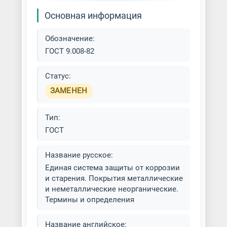
цинкования
Основная информация
Газодинамическое цинкование
металла
Оборудование для золочения
Обозначение:
ГОСТ 9.008-82
Гальваническое цинкование
Оборудование для
латунирования
Статус:
Гальванопластика металла
ЗАМЕНЕН
Оборудование для меднения
Голубое травление
Оборудование для нанесения
Тип:
Горячее цинкование
алмазных покрытий
ГОСТ
Горячее цинкование
Оборудование для
Название русское:
металлоконструкций
никелирования
Единая система защиты от коррозии
и старения. Покрытия металлические
Гуммирование металла
Оборудование для пассивации
и неметаллические неорганические.
Термины и определения
Декоративное хромирование
Оборудование для
деталей
платинирования и родирования
Название английское: