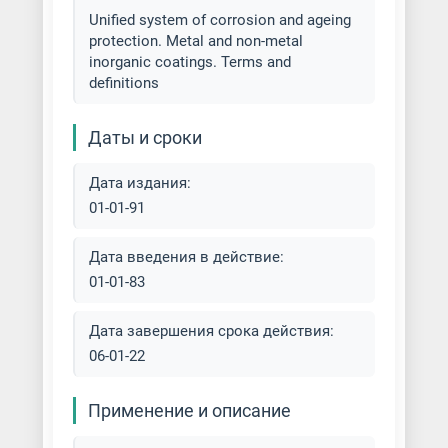
Unified system of corrosion and ageing
Дисперсионное твердение стали
Оборудование для покрытий
protection. Metal and non-metal
олово-висмут
inorganic coatings. Terms and
Золочение металла
definitions
Оборудование для серебрения
Карбонитрация металла
Даты и сроки
Оборудование для
силицирования
Латунирование металла
Дата издания:
01-01-91
Оборудование для
Лист/Рулон окрашенный
термодиффузионного
Дата введения в действие:
цинкования
Меднение металла
01-01-83
Оборудование для травления
Нанесение алмазоподобных
Дата завершения срока действия:
покрытий
06-01-22
Оборудование для
фосфатирования
Никелирование металла
Применение и описание
Оборудование для холодного
Нитроцементация металла