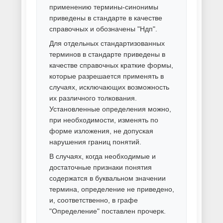
Порошковая покраска
дымоходов
Порошковая покраска кованых
изделий
Порошковая покраска
крупногабаритных
металлоконструкций
Порошковая покраска листов
Порошковая покраска мелких
деталей
Порошковая покраска металла
Порошковая покраска
металлической мебели