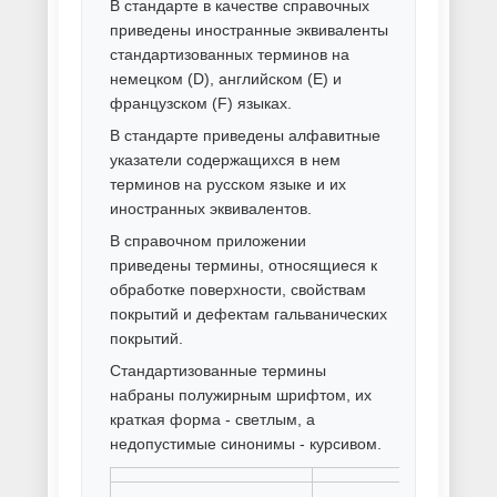
Порошковая покраска металлов
и сплавов
Порошковая покраска
металлоконструкций
Порошковая покраска метизов
Порошковая покраска
оцинковки
Порошковая покраска
профнастила
Порошковая покраска
радиаторов
Порошковая покраска сеток и
решеток