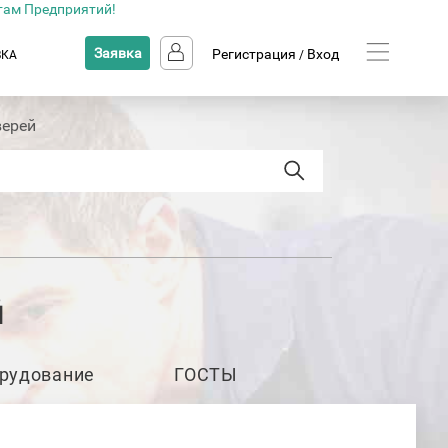
там Предприятий!
Заявка
Регистрация
Вход
ВКА
/
верей
й
рудование
ГОСТЫ