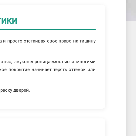
тики
да и просто отстаивая свое право на тишину
остью, звуконепроницаемостью и многими
кое покрытие начинает терять оттенок или
раску дверей.