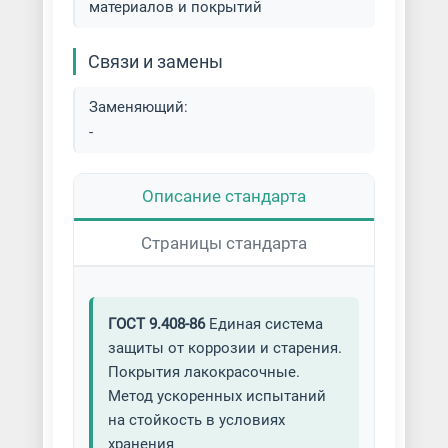
материалов и покрытий
Порошковая покраска дверей
Связи и замены
Порошковая покраска деталей
автомобиля
Заменяющий:
-
Порошковая покраска деталей
мотоцикла
Описание стандарта
Порошковая покраска дисков
Страницы стандарта
Порошковая покраска
дымоходов
ГОСТ 9.408-86
Единая система
Порошковая покраска кованых
защиты от коррозии и старения.
изделий
Покрытия лакокрасочные.
Метод ускоренных испытаний
Порошковая покраска
крупногабаритных
на стойкость в условиях
металлоконструкций
хранения