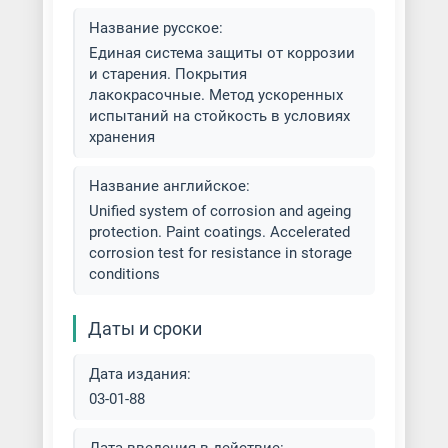
Покраска масляными красками
Название русское:
Единая система защиты от коррозии
Покраска металла
и старения. Покрытия
лакокрасочные. Метод ускоренных
Покраска металла под латунь
испытаний на стойкость в условиях
хранения
Покраска обливом и окунанием
Название английское:
Покраска ограждений
Unified system of corrosion and ageing
protection. Paint coatings. Accelerated
Покраска по ржавчине
corrosion test for resistance in storage
conditions
Покраска резиновыми красками
Даты и сроки
Покраска электростатическим
распылением
Дата издания:
03-01-88
Покраска эпоксидными
красками