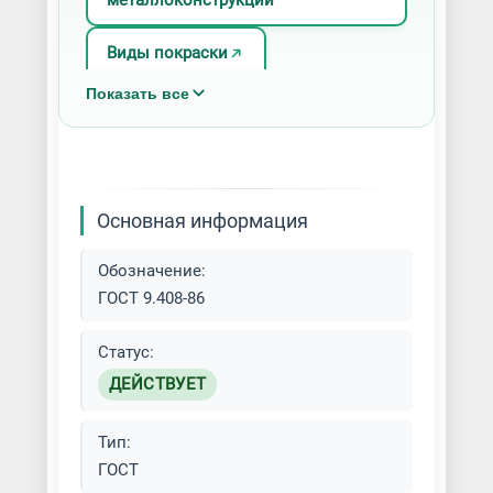
металлоконструкций
Виды покраски
Показать все
Лист/Рулон окрашенный
Окраска по ral
Покраска акриловыми красками
Основная информация
Покраска алкидными красками
Обозначение:
ГОСТ 9.408-86
Покраска безвоздушным
распылением
Статус:
ДЕЙСТВУЕТ
Покраска краскопультом
Тип:
Покраска кровли
ГОСТ