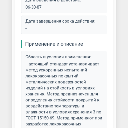
Дата введения в действие:
06-30-87
Полимерная окраска листов
Дата завершения срока действия:
Полимерная покраска
-
Порошковая окраска
нержавеющей стали
Применение и описание
Порошковая покраска
Область и условия применения:
алюминиевого профиля
Настоящий стандарт устанавливает
метод ускоренных испытаний
Порошковая покраска
лакокрасочных покрытий
алюминия
металлических поверхностей
изделий на стойкость в условиях
хранения. Метод предназначен для
Порошковая покраска бытовой
определения стойкости покрытий к
техники
воздействию температуры и
влажности в условиях хранения 3 по
Порошковая покраска
ГОСТ 15150-69. Метод применяют при
велосипедов
разработке лакокрасочных