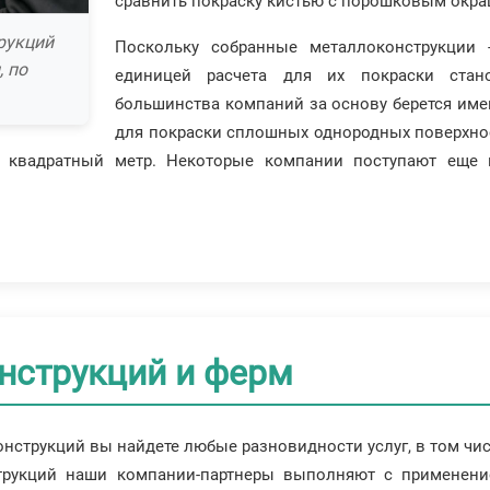
сравнить покраску кистью с порошковым окр
рукций
Поскольку собранные металлоконструкции 
 по
единицей расчета для их покраски стано
большинства компаний за основу берется име
для покраски сплошных однородных поверхност
 квадратный метр. Некоторые компании поступают еще п
нструкций и ферм
онструкций вы найдете любые разновидности услуг, в том чи
трукций наши компании-партнеры выполняют с применен