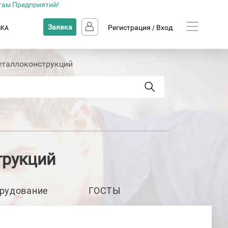
там Предприятий!
Заявка
Регистрация
Вход
ВКА
/
еталлоконструкций
трукций
рудование
ГОСТЫ