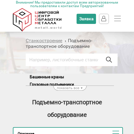
Внимание! Мы предоставили доступ всем авторизованным
пользователям к контактам Предприятий!
Заявка
Станкостроение
Подъемно-
›
транспортное оборудование
Башенные краны
Грузовые подъемники
показать все
▼
Грузоподъемные столы
Домкраты
Подъемно-транспортное
Кантователи
оборудование
Козловые краны
Конвейеры
Консольные краны
Описание