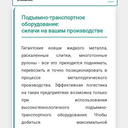
Кран-балки
Крано-манипуляторные установки
(КМУ)
Подъемно-транспортное
Лебедки
оборудование:
Ленточные конвейеры
силачи на вашем производстве
Лифты
Мостовые краны
Гигантские ковши жидкого металла,
Настенные передвижные краны
раскаленные слитки, многотонные
Платформы транспортировочные
рулоны - все это приходится поднимать,
Погрузчики
перевозить и точно позиционировать в
Портальные краны
процессе металлургического
Рольганги
производства. Эффективная логистика
Тали
на таких предприятиях возможна только
Тележки гидравлические
при использовании
Тележки механические
высокотехнологичного подъемно-
Тельферы
транспортного оборудования. Чтобы
Транспортеры
добиться максимальной
Штабелеры