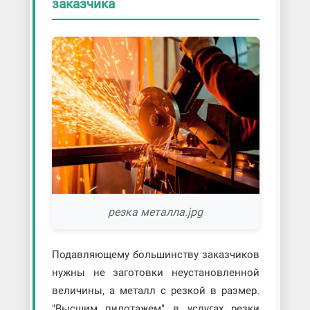
заказчика
Резка обушковой пилой
Резка поперечной пилой
Резка роторными пилами
Резка сабельными пилами
Резка спиральными пилами
Резка цепными пилами
Резка циркулярными пилами
Резка электролобзиком
Ручная лазерная резка
Ручная плазменная резка
резка металла.jpg
Подавляющему большинству заказчиков
нужны не заготовки неустановленной
величины, а металл с резкой в размер.
"Высшим пилотажем" в услугах резки