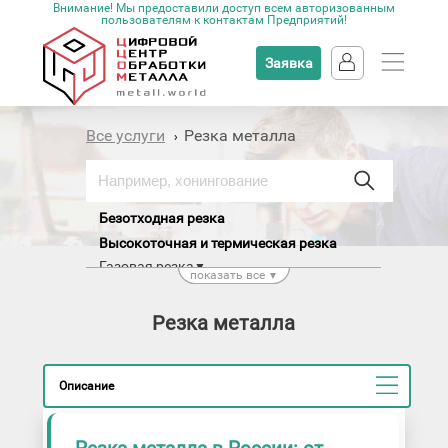
Внимание! Мы предоставили доступ всем авторизованным
пользователям к контактам Предприятий!
Заявка
Все услуги
Резка металла
›
Безотходная резка
Высокоточная и термическая резка
Газовая резка
▼
показать все
▼
Газодинамическая лазерная резка
Газолазерная резка металла
Резка металла
Гидроабразивная резка
Гидроабразивная резка ЧПУ
Копировально-прошивная обработка
металла
Описание
Лазерная резка
▼
Плазменная резка
▼
Электроэрозионная резка