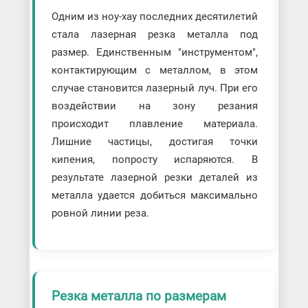
Резка профиля
Одним из ноу-хау последних десятилетий
Резка рулонного металла на штрипсы
Резка труб
стала лазерная резка металла под
Фигурная резка труб
размер. Единственным "инструментом",
Резка металлов разных типов
контактирующим с металлом, в этом
Резка бронзы
Резка и гибка алюминия
случае становится лазерный луч. При его
Резка латуни
воздействии на зону резания
Резка меди
Резка нержавейки
происходит плавление материала.
Резка оцинковки
Лишние частицы, достигая точки
Резка титана
Резка черной стали
кипения, попросту испаряются. В
Резка на отрезных станках
результате лазерной резки деталей из
Резка абразивно-отрезным станком
металла удается добиться максимально
Резка дисково-отрезным станком
Резка ножовочно-отрезным станком
ровной линии реза.
Резка правильно-отрезным станком
Ручная резка
Резка копировальной пилой
Резка лобзиком
Резка лучковой пилой
Резка ножницами
Резка металла по размерам
Резка ножовкой