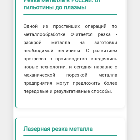
Резка металла в России: от
Механическая контактная резка
гильотины до плазмы
Плоттерная резка металла
Резка зубчатыми пилами
▼
Резка металла болгаркой
Резка на ленточнопильном станке
Одной из простейших операций по
Резка на проволочном станке
металлообработке считается резка -
Резка пресс-ножницами
раскрой металла на заготовки
Резка супердрелями
Резка фрикционными пилами
необходимой величины. С развитием
Резка электромеханическими пилами
прогресса в производство внедрялись
Прочие услуги резки
новые технологии, и сегодня наравне с
3д резка
Резка металла на выезде
механической порезкой металла
Резка металлолома
предприятия могут предложить более
Резка сверхтвердых материалов
Фигурная резка металла
передовые и результативные способы.
Художественная резка металла
Резка заготовок
Поперечная резка рулонов
Продольная резка рулонов
Продольно-поперечная резка рулонов
Резка арматуры
Лазерная резка металла
Резка листов алюминия
Резка листового металла