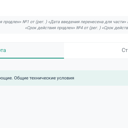
ия продлен» №1 от (рег. ) «Дата введения перенесена для части» №
«Срок действия продлен» №4 от (рег. ) «Срок действ
рта
Ст
щие. Общие технические условия