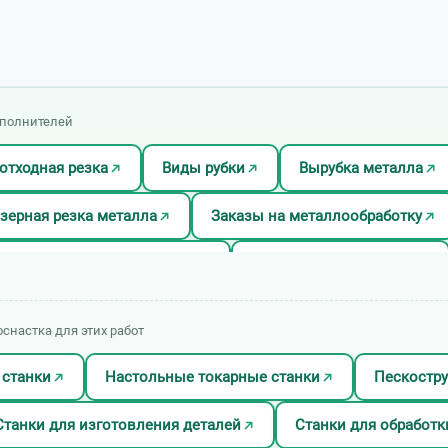
сполнителей
отходная резка
Виды рубки
Вырубка металла
зерная резка металла
Заказы на металлообработку
Лазерная резка алюминия
Лазерная резка латуни
ржавейки
Лазерная резка оцинковки
Лазерная р
оснастка для этих работ
руб
Лазерная резка ЧПУ
Металлообработка
 станки
Настольные токарные станки
Пескостр
еская обработка металла
Плазменная резка
Пла
Станки для изготовления деталей
Станки для обработк