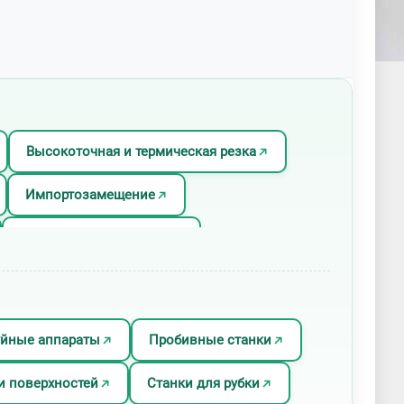
Высокоточная и термическая резка
Импортозамещение
Лазерная резка листов
езка профиля
Лазерная резка решеток
Металлообработка по чертежам
уйные аппараты
Пробивные станки
зменная резка алюминия
и поверхностей
Станки для рубки