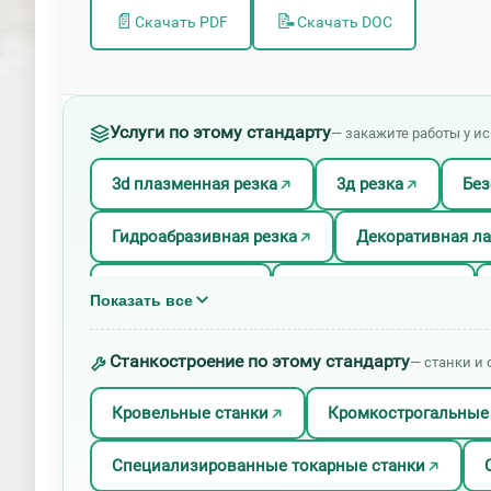
📄
📝
Скачать PDF
Скачать DOC
Услуги по этому стандарту
— закажите работы у и
3d плазменная резка
3д резка
Без
Гидроабразивная резка
Декоративная ла
Лазерная резка
Лазерная резка 3d
Показать все
Лазерная резка меди
Лазерная резка не
Станкостроение по этому стандарту
— станки и 
Лазерная резка титана
Лазерная резка т
Кровельные станки
Кромкострогальные
Механическая контактная резка
Механич
Специализированные токарные станки