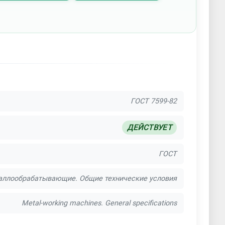
 резка нержавейки
азменная резка труб
я резка рулонов
Прочие услуги резки
 алюминия
Резка латуни
а металла лазером
ГОСТ 7599-82
Резка нержавейки
ДЕЙСТВУЕТ
трипсы
Резка титана
Резка труб
ГОСТ
 листового материала
Рубка металла
аллообрабатывающие. Общие технические условия
лла
Художественная резка лазером
Metal-working machines. General specifications
зка