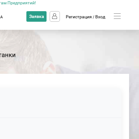
там Предприятий!
Заявка
Регистрация
Вход
КА
/
танки