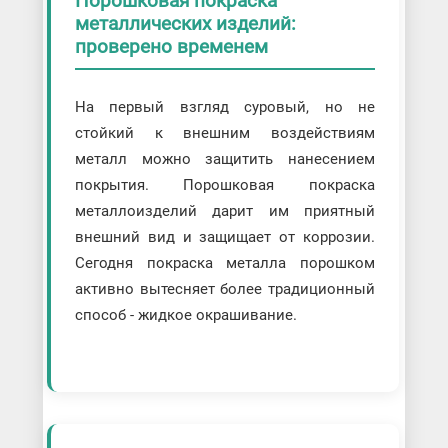
Порошковая покраска
Порошковая покраска металла
металлических изделий:
Покраска кровли
проверено временем
Покраска ограждений
Порошковая покраска алюминиевого
профиля
На первый взгляд суровый, но не
Порошковая покраска бытовой техники
Порошковая покраска велосипедов
стойкий к внешним воздействиям
Порошковая покраска дверей
металл можно защитить нанесением
Порошковая покраска деталей
автомобиля
покрытия. Порошковая покраска
Порошковая покраска деталей
металлоизделий дарит им приятный
мотоцикла
Порошковая покраска дисков
внешний вид и защищает от коррозии.
Порошковая покраска дымоходов
Сегодня покраска металла порошком
Порошковая покраска кованых изделий
Порошковая покраска
активно вытесняет более традиционный
крупногабаритных
способ - жидкое окрашивание.
металлоконструкций
Порошковая покраска листов
Порошковая покраска мелких деталей
Порошковая покраска металлической
мебели
Порошковая покраска металлов и
сплавов
▼