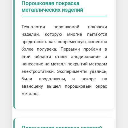
Порошковая покраска
Порошковая покраска
металлоконструкций
металлических изделий
Порошковая покраска метизов
Порошковая покраска профнастила
Порошковая покраска радиаторов
Порошковая покраска сеток и решеток
Технология порошковой покраски
Порошковая покраска спортивного
изделий, которую многие пытаются
оборудования
представить как современную, известна
Порошковая покраска торгового
оборудования
более полувека. Первыми пробами в
Порошковая покраска труб
этой области стали анодирование и
Способы покраски
нанесение на металл покрытий методом
Покраска безвоздушным распылением
Покраска кистью
электростатики. Эксперименты удались,
Покраска краскопультом
были продолжены, и вскоре на
Покраска обливом и окунанием
Покраска электростатическим
авансцену вышел порошковый окрас
распылением
металла.
Ручная покраска металла