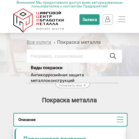
Внимание! Мы предоставили доступ всем авторизованным
пользователям к контактам Предприятий!
Заявка
Все услуги
Покраска металла
›
Виды покраски
Антикоррозийная защита
металлоконструкций
показать все
Окраска по ral
▼
Покраска акриловыми красками
Покраска алкидными красками
Покраска металла
Покраска масляными красками
Покраска металла под латунь
Покраска по ржавчине
Покраска резиновыми красками
Описание
Покраска эпоксидными красками
Полимерная покраска
▼
Эмалирование металла