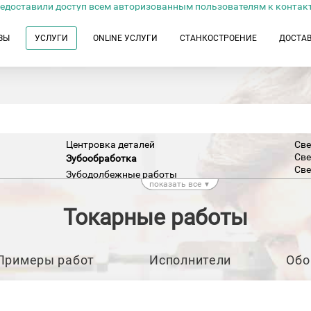
едоставили доступ всем авторизованным пользователям к контак
ЗЫ
УСЛУГИ
ONLINE УСЛУГИ
СТАНКОСТРОЕНИЕ
ДОСТА
Центровка деталей
Све
Све
Зубообработка
Све
Зубодолбежные работы
Све
показать все
▼
Зубозакругляющая обработка
Све
Зубопритирочная обработка
Уль
Токарные работы
Зуборезные работы
Ток
Зубострогальная обработка
Зубофрезерная обработка
Ток
Нарезка шлицов
Ток
Примеры работ
Исполнители
Обо
Ток
Сверление металла
Ток
Вертикально-сверлильная обработка
Ток
Координатно-сверлильная обработка
Ток
Лазерное сверление отверстий