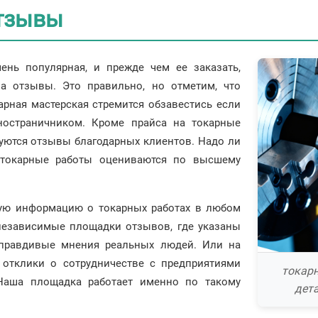
отзывы
чень популярная, и прежде чем ее заказать,
а отзывы. Это правильно, но отметим, что
рная мастерская стремится обзавестись если
ностраничником. Кроме прайса на токарные
уются отзывы благодарных клиентов. Надо ли
о-токарные работы оцениваются по высшему
ную информацию о токарных работах в любом
 независимые площадки отзывов, где указаны
 правдивые мнения реальных людей. Или на
е отклики о сотрудничестве с предприятиями
токар
 Наша площадка работает именно по такому
дет