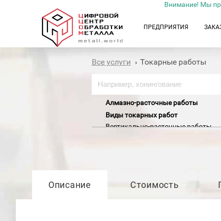
Внимание! Мы пр
ПРЕДПРИЯТИЯ
ЗАКА
Все услуги
Токарные работы
›
Алмазно-расточные работы
Виды токарных работ
Вертикально-расточные работы
Горизонтально-расточные работы
Зенкерование отверстий
Зенкование отверстий
Карусельная обработка
Коническая обточка и расточка
Координатно-расточные работы
Описание
Стоимость
Накатка (накатывание) рифления
Накатка резьбы
Наплавка и расточка отверстий
Нарезание резьбы