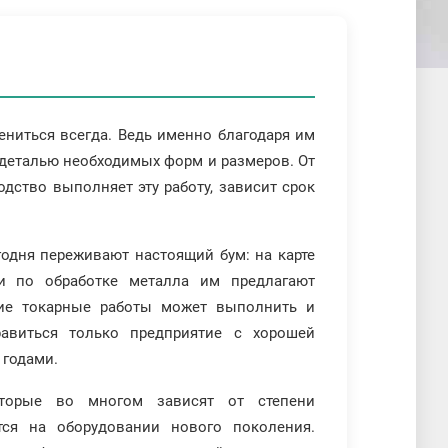
арная обработка на станках с ЧПУ
арная обработка на универсальных станках
арно-автоматные работы
арно-винторезные работы
арно-револьверная обработка
арно-фрезерная обработка
ениться всегда. Ведь именно благодаря им
 деталью необходимых форм и размеров. От
одство выполняет эту работу, зависит срок
годня переживают настоящий бум: на карте
ги по обработке металла им предлагают
кие токарные работы может выполнить и
авиться только предприятие с хорошей
 годами.
торые во многом зависят от степени
тся на оборудовании нового поколения.