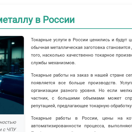
Ток
их
Радиально-сверлильная обработка
Рассверливание отверстий
Ток
Сверление глубоких отверстий в металле
Ток
металлу в России
Сверление глухих отверстий
Ток
Сверление металлических листов
Сверление отверстий большого диаметра
Ток
Ток
Токарные услуги в России ценились и будут ц
обычная металлическая заготовка становится
того, насколько качественно токарное произв
службы механизмов.
Токарные работы на заказ в нашей стране се
появляется все больше производств. Услу
организации разного уровня. Но если мел
частник, с большими объемами может спр
репутацией, предлагающее токарную обработку
Токарные работы в России, цены на ко
лностью
автоматизированности процесса, выполняю
м с ЧПУ