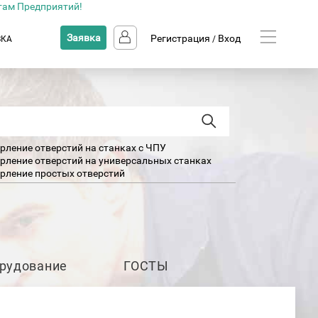
там Предприятий!
Заявка
Регистрация
Вход
ВКА
/
рление отверстий на станках с ЧПУ
рление отверстий на универсальных станках
рление простых отверстий
рление сквозных отверстий
рление труб
тразвуковое сверление
арная обработка металлов разных типов
арная обработка алюминия
арная обработка бронзы
рудование
ГОСТЫ
арная обработка латуни
арная обработка меди
арные работы из нержавеющей стали
арные работы по титану