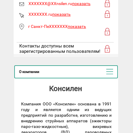
XXXXXXX@XXnsilen.ru
показать
XXXXXXX.ru
показать
г Санкт-ПеXXXXXXX
показать
Контакты доступны всем
зарегистрированным пользователям!
О компании
Консилен
Компания ООО «Консилен» основана в 1991
году и является одним из ведущих
предприятий по разработке, изготовлению и
внедрению струйных аппаратов (эжекторы
паро-газо-жидкостные), вихревых
деаэраторов (ВД), пароводяных