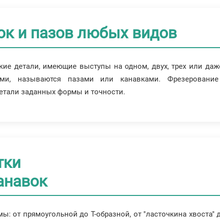
ок и пазов любых видов
ие детали, имеющие выступы на одном, двух, трех или даж
пами, называются пазами или канавками. Фрезеровани
етали заданных формы и точности.
тки
анавок
ы: от прямоугольной до Т-образной, от "ласточкина хвоста" 