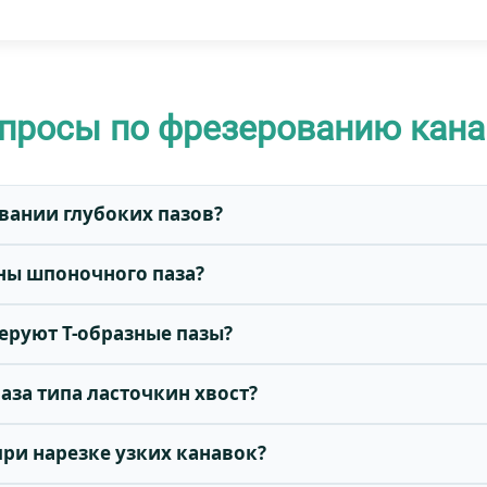
просы по фрезерованию кана
овании глубоких пазов?
ны шпоночного паза?
зеруют Т-образные пазы?
паза типа ласточкин хвост?
при нарезке узких канавок?