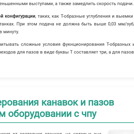
меньшенными выступами, а также замедлить скорость подачи.
ой конфигурации
, таких, как Т-образные углубления и выемки
танках. При этом подача не должна быть выше 0,03 мм/зуб
в минуту.
читывать сложные условия фукнционирования Т-образных 
ходов для пазов в виде буквы Т составляет три, а для пазов 
рования канавок и пазов
м оборудовании с чпу
исит от состояния станков, на которых она