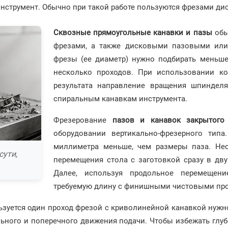
нструмент. Обычно при такой работе пользуются фрезами дис
Сквозные прямоугольные канавки и пазы
обы
фрезами, а также дисковыми пазовыми или
фрезы (ее диаметр) нужно подбирать меньш
несколько проходов. При использовании к
результата направление вращения шпиндел
спиральным канавкам инструмента.
Фрезерование
пазов и канавок закрытого
оборудовании вертикально-фрезерного тип
миллиметра меньше, чем размеры паза. Нео
сути,
перемещения стола с заготовкой сразу в дву
Далее, используя продольное перемещени
требуемую длину с финишными чистовыми про
зуется один проход фрезой с криволинейной канавкой нужно
ьного и поперечного движения подачи. Чтобы избежать глуб