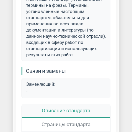
термины на фрезы. Термины,
Фрезеровка деталей на заказ
установленные настоящим
стандартом, обязательны для
Фрезеровка заготовок
применения во всех видах
документации и литературы (по
Фрезеровка корпусов из
данной научно-технической отрасли),
алюминия
входящих в сферу работ по
стандартизации и использующих
Фрезеровка латуни
результаты этих работ
Фрезеровка листа
Связи и замены
Фрезеровка меди
Заменяющий:
-
Фрезеровка металла
Описание стандарта
Фрезеровка металлов разных
типов
Страницы стандарта
Фрезеровка на вертикально-