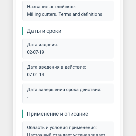
Название английское:
Фрезерование наклонных
Milling cutters. Terms and definitions
поверхностей
Даты и сроки
Фрезерование фасонных
поверхностей
Дата издания:
02-07-19
Фрезерование фланца
Дата введения в действие:
Фрезеровка алюминия
07-01-14
Фрезеровка бронзы
Дата завершения срока действия:
-
Фрезеровка валов
Фрезеровка головки
Применение и описание
Область и условия применения:
Фрезеровка деталей из стали
Настоящий стандарт устанавливает