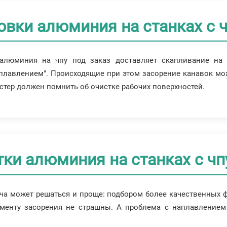
вки алюминия на станках с 
алюминия на чпу под заказ доставляет скапливание на
плавлением". Происходящие при этом засорение канавок мож
тер должен помнить об очистке рабочих поверхностей.
ки алюминия на станках с чп
а может решаться и проще: подбором более качественных фр
ументу засорения не страшны. А проблема с наплавление