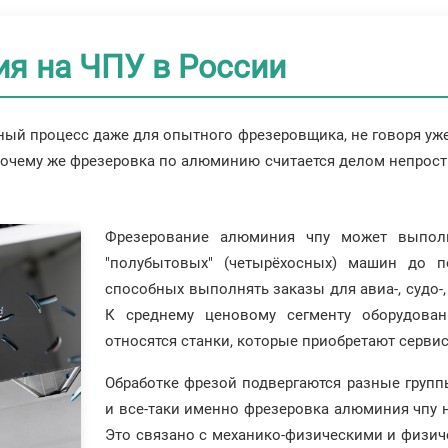
я на ЧПУ в России
ый процесс даже для опытного фрезеровщика, не говоря уже
Почему же фрезеровка по алюминию считается делом непросты
Фрезерование алюминия чпу может выполн
"полубытовых" (четырёхосных) машин до п
способных выполнять заказы для авиа-, судо
К среднему ценовому сегменту оборудова
относятся станки, которые приобретают сервис
Обработке фрезой подвергаются разные групп
и все-таки именно фрезеровка алюминия чпу 
Это связано с механико-физическими и физич