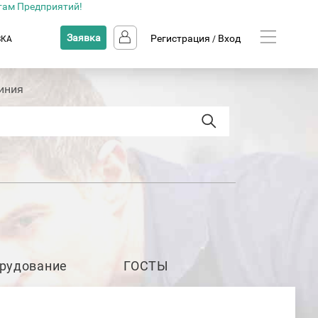
там Предприятий!
Заявка
Регистрация
Вход
ВКА
/
иния
рудование
ГОСТЫ