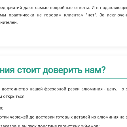
редприятий дают самые подробные ответы. И в подавляюще
мы практически не говорим клиентам "нет". За исключен
лнителей.
ния стоит доверить нам?
 достоинство нашей фрезерной резки алюминия - цену. Но э
м открыться:
в;
ботки чертежей до доставки готовых деталей из алюминия на з
аказов и выпуск поистине гигантских объемов;