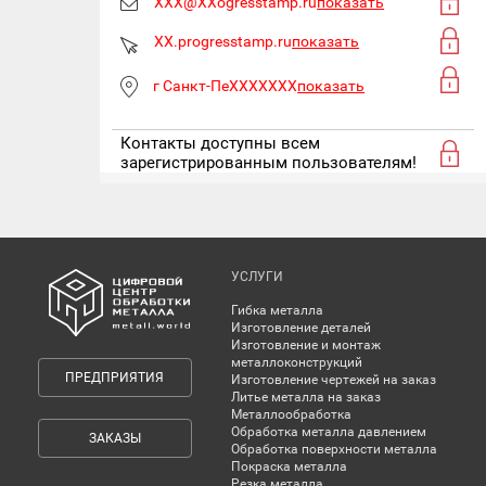
XXX@XXogresstamp.ru
показать
XX.progresstamp.ru
показать
г Санкт-ПеXXXXXXX
показать
Контакты доступны всем
зарегистрированным пользователям!
УСЛУГИ
Гибка металла
Изготовление деталей
Изготовление и монтаж
металлоконструкций
ПРЕДПРИЯТИЯ
Изготовление чертежей на заказ
Литье металла на заказ
Металлообработка
Обработка металла давлением
ЗАКАЗЫ
Обработка поверхности металла
Покраска металла
Резка металла