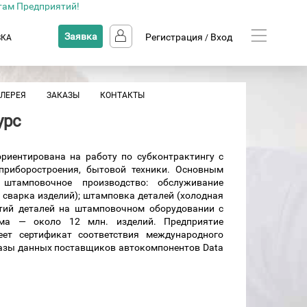
там Предприятий!
Заявка
Регистрация
Вход
ВКА
/
АЛЕРЕЯ
ЗАКАЗЫ
КОНТАКТЫ
урс
ориентирована на работу по субконтрактингу с
приборостроения, бытовой техники. Основным
 штамповочное производство: обслуживание
 сварка изделий); штамповка деталей (холодная
ртий деталей на штамповочном оборудовании с
ма — около 12 млн. изделий. Предприятие
еет сертификат соответствия международного
базы данных поставщиков автокомпонентов Data