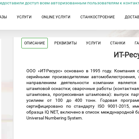
едоставили доступ всем авторизованным пользователям к контак
АЗЫ
УСЛУГИ
ONLINE УСЛУГИ
СТАНКОСТРОЕНИЕ
ДОСТА
ОПИСАНИЕ
РЕКВИЗИТЫ
УСЛУГИ
СТАНКИ
Г
ИТ-Рес
OOO «ИТ-Ресурс» основано в 1995 году. Компания 
серийными производителями автомобилестроения, 
направлением деятельности компании является
штамповой оснастки; сварочные работы (контактная
штамповка, прогрессивная штамповка): выпуск па
усилием от 100 до 400 тонн. Годовая програм
сертифицировано по стандарту ISO 9001-2015, им
образца IQ NET, включено в список международной 
Universal Numbering System.