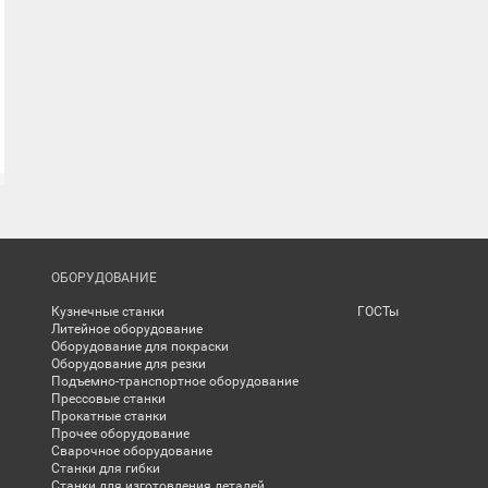
ОБОРУДОВАНИЕ
Кузнечные станки
ГОСТы
Литейное оборудование
Оборудование для покраски
Оборудование для резки
Подъемно-транспортное оборудование
Прессовые станки
Прокатные станки
Прочее оборудование
Сварочное оборудование
Станки для гибки
Станки для изготовления деталей