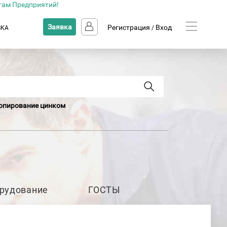
там Предприятий!
Заявка
Регистрация
Вход
ВКА
/
пирование цинком
рудование
ГОСТЫ