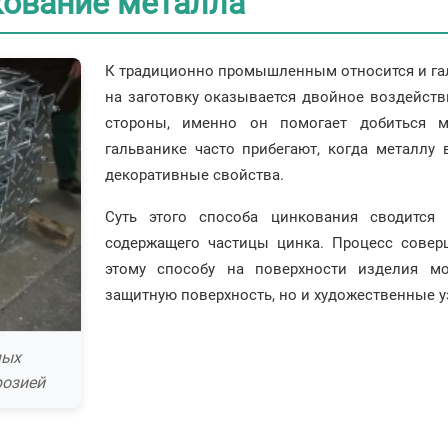
кование металла
К традиционно промышленным относится и галь
на заготовку оказывается двойное воздействи
стороны, именно он помогает добиться м
гальванике часто прибегают, когда металлу
декоративные свойства.
Суть этого способа цинкования сводится 
содержащего частицы цинка. Процесс соверш
этому способу на поверхности изделия м
защитную поверхность, но и художественные у
мых
розией