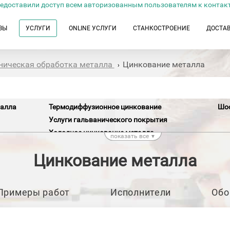
едоставили доступ всем авторизованным пользователям к контак
ЗЫ
УСЛУГИ
ONLINE УСЛУГИ
СТАНКОСТРОЕНИЕ
ДОСТА
ническая обработка металла
Цинкование металла
›
талла
Термодиффузионное цинкование
Шоо
Услуги гальванического покрытия
Холодное цинкование металла
показать все
▼
Цинкование труб
Цинкование металла
Примеры работ
Исполнители
Обо