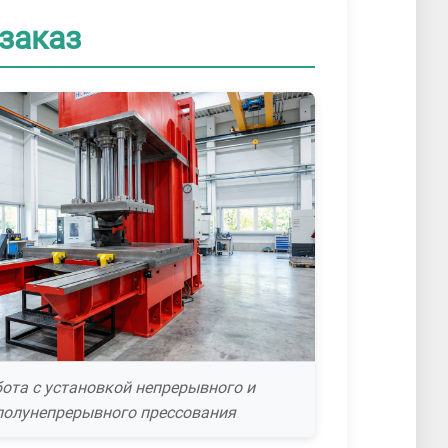
заказ
ота с установкой непрерывного и
полунепрерывного прессования