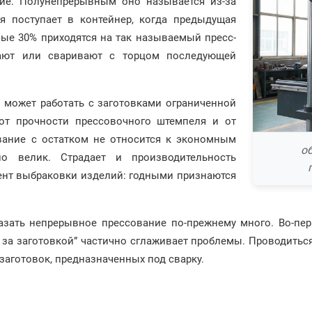
ние. Полунепрерывным оно называется из-за
ая поступает в контейнер, когда предыдущая
ные 30% приходятся на так называемый пресс-
езают или сваривают с торцом последующей
с может работать с заготовками ограниченной
от прочности прессовочного штемпеля и от
вание с остатком не относится к экономным
о
но велик. Страдает и производительность
ент выбраковки изделий: годными признаются
зать непрерывное прессование по-прежнему много. Во-перв
 за заготовкой” частично сглаживает проблемы. Проводитьс
 заготовок, предназначенных под сварку.