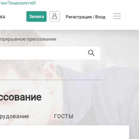
там Предприятий!
Заявка
Регистрация
Вход
ВКА
/
епрерывное прессование
ссование
рудование
ГОСТЫ