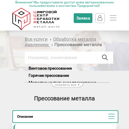
Внимание! Мы предоставили доступ всем авторизованным
пользователям к контактам Предприятий!
Заявка
Все услуги
Обработка металла
›
давлением
Прессование металла
›
Винтовое прессование
Горячее прессование
Магнитно-импульсное прессование
показать все
▼
Непрерывное и полунепрерывное
прессование
Прессование металла
Обработка на кривошипно-шатунных
прессах
Правка листов
Описание
Прокатка-прессование металла