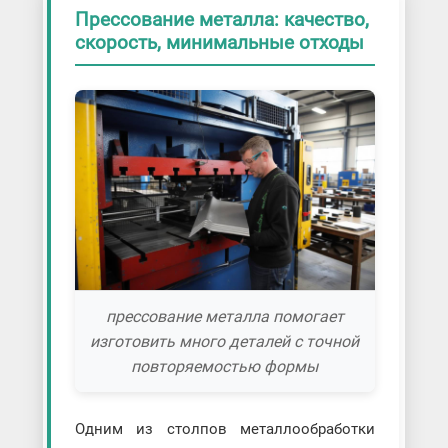
Прямое и обратное прессование
Прессование металла: качество,
Пуклевка металла
скорость, минимальные отходы
Ротационная вытяжка металла
Удаление вмятин гладильным
молотком
Холодное прессование
прессование металла помогает
изготовить много деталей с точной
повторяемостью формы
Одним из столпов металлообработки