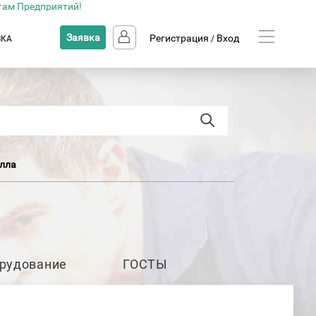
там Предприятий!
Заявка
Регистрация
Вход
ВКА
/
лла
рудование
ГОСТЫ