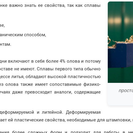
нке важно знать ее свойства, так как сплавы
ве,
аническим способом,
нтам.
одни включают в себя более 4% олова и потому
оставе не имеют. Сплавы первого типа обычно
ессе литья, обладают высокой пластичностью
ез олова также имеет сопоставимые физико-
прост
учаях даже превосходит аналоги, содержащие
 деформируемой и литейной. Деформируемая
дает ей пластические свойства, необходимые для штамповки, 
дания более сложных форм и подходит для работы в ме