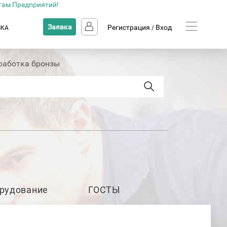
там Предприятий!
Заявка
Регистрация
Вход
ВКА
/
работка бронзы
рудование
ГОСТЫ