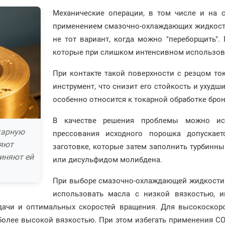
Механические операции, в том числе и на с
применением смазочно-охлаждающих жидкостей
не тот вариант, когда можно "переборщить".
которые при слишком интенсивном использова
При контакте такой поверхности с резцом то
инструмент, что снизит его стойкость и ухудш
особенно относится к токарной обработке бр
В качестве решения проблемы можно исп
карную
прессования исходного порошка допускае
няют
заготовке, которые затем заполнить турбинн
иняют ей
или дисульфидом молибдена.
При выборе смазочно-охлаждающей жидкости д
использовать масла с низкой вязкостью, и
ачи и оптимальных скоростей вращения. Для высокоскоро
более высокой вязкостью. При этом избегать применения С