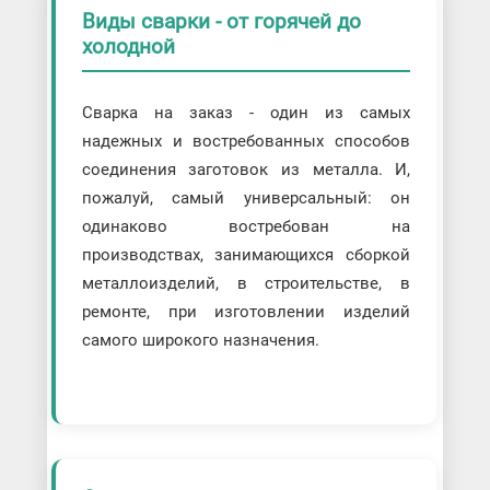
Пайка
Виды сварки - от горячей до
холодной
Плазменная сварка
Полуавтоматическая сварка
Роботизированная сварка
Сварка на заказ - один из самых
Ручная дуговая сварка плавящимся
надежных и востребованных способов
электродом
соединения заготовок из металла. И,
Сварка аргоном
пожалуй, самый универсальный: он
Сварка аргоном алюминия
Сварка нержавейки аргоном
одинаково востребован на
Сварка взрывом
производствах, занимающихся сборкой
Сварка под слоем флюса
металлоизделий, в строительстве, в
Сварка трением
ремонте, при изготовлении изделий
Термитная сварка
самого широкого назначения.
Точечная сварка
Ультразвуковая сварка
Химическая сварка
Холодная сварка
Электронно-лучевая сварка