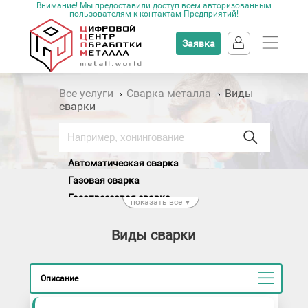
Внимание! Мы предоставили доступ всем авторизованным
пользователям к контактам Предприятий!
Заявка
Все услуги
Сварка металла
Виды
›
›
сварки
Автоматическая сварка
Газовая сварка
Газопрессовая сварка
показать все
▼
Диффузионная сварка
Дугопрессовая сварка
Виды сварки
Контактная сварка
Кузнечная сварка
Описание
Лазерная сварка
Наплавка