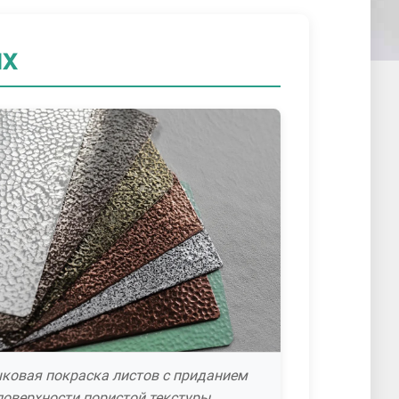
ях
ковая покраска листов с приданием
поверхности пористой текстуры