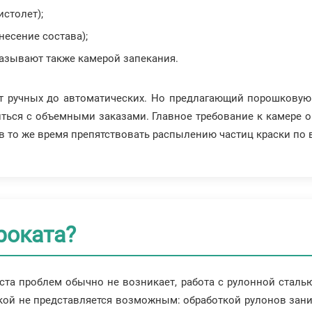
истолет);
несение состава);
называют также камерой запекания.
от ручных до автоматических. Но предлагающий порошковую
ться с объемными заказами. Главное требование к камере о
в то же время препятствовать распылению частиц краски по
роката?
ста проблем обычно не возникает, работа с рулонной сталь
ской не представляется возможным: обработкой рулонов за