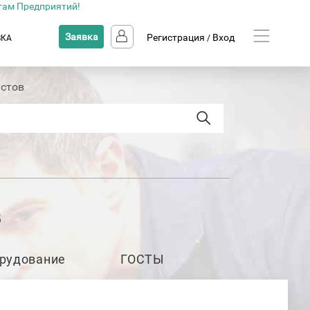
там Предприятий!
Заявка
Регистрация
Вход
ВКА
/
стов
в
рудование
ГОСТЫ