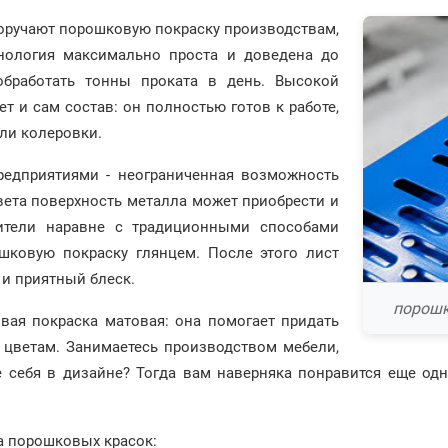
поручают порошковую покраску производствам,
хнология максимально проста и доведена до
обработать тонны проката в день. Высокой
т и сам состав: он полностью готов к работе,
ли колеровки.
редприятиями - неограниченная возможность
вета поверхность металла может приобрести и
ители наравне с традиционными способами
шковую покраску глянцем. После этого лист
 и приятный блеск.
порошк
вая покраска матовая: она помогает придать
 цветам. Занимаетесь производством мебели,
е себя в дизайне? Тогда вам наверняка понравится еще од
а порошковых красок: