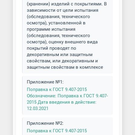
(хранении) изделий с покрытиями. В
зависимости от цели испытания
Порошковая покраска деталей
(обследования, технического
автомобиля
осмотра), установленной в
программе испытания
Порошковая покраска деталей
(обследования, технического
мотоцикла
осмотра), оценку внешнего вида
покрытий проводят по
декоративным или защитным
Порошковая покраска дисков
свойствам, или декоративным и
защитным свойствам в комплексе
Порошковая покраска
дымоходов
Приложение №1:
Поправка к ГОСТ 9.407-2015
Порошковая покраска кованых
Обозначение: Поправка к ГОСТ 9.407-
изделий
2015 Дата введения в действие:
12.03.2021
Порошковая покраска
крупногабаритных
Приложение №2:
металлоконструкций
Поправка к ГОСТ 9.407-2015