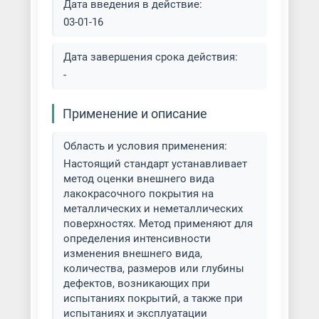
Полимерная окраска листов
Дата введения в действие:
03-01-16
Полимерная покраска
Дата завершения срока действия:
Порошковая окраска
-
нержавеющей стали
Применение и описание
Порошковая покраска
алюминиевого профиля
Область и условия применения:
Настоящий стандарт устанавливает
Порошковая покраска
метод оценки внешнего вида
алюминия
лакокрасочного покрытия на
металлических и неметаллических
Порошковая покраска бытовой
поверхностях. Метод применяют для
техники
определения интенсивности
изменения внешнего вида,
количества, размеров или глубины
Порошковая покраска
дефектов, возникающих при
велосипедов
испытаниях покрытий, а также при
испытаниях и эксплуатации
Порошковая покраска дверей