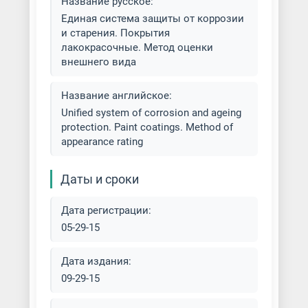
Название русское:
Единая система защиты от коррозии
Покраска металла
и старения. Покрытия
лакокрасочные. Метод оценки
Покраска металла под латунь
внешнего вида
Покраска обливом и окунанием
Название английское:
Unified system of corrosion and ageing
Покраска ограждений
protection. Paint coatings. Method of
appearance rating
Покраска по ржавчине
Даты и сроки
Покраска резиновыми красками
Дата регистрации:
Покраска электростатическим
05-29-15
распылением
Дата издания:
Покраска эпоксидными
09-29-15
красками