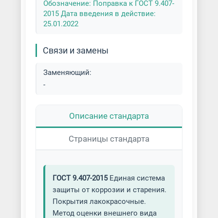
Обозначение: Поправка к ГОСТ 9.407-
Порошковая покраска листов
2015 Дата введения в действие:
25.01.2022
Порошковая покраска мелких
деталей
Связи и замены
Порошковая покраска металла
Заменяющий:
-
Порошковая покраска
металлической мебели
Описание стандарта
Порошковая покраска металлов
и сплавов
Страницы стандарта
Порошковая покраска
металлоконструкций
ГОСТ 9.407-2015
Единая система
Порошковая покраска метизов
защиты от коррозии и старения.
Покрытия лакокрасочные.
Порошковая покраска
Метод оценки внешнего вида