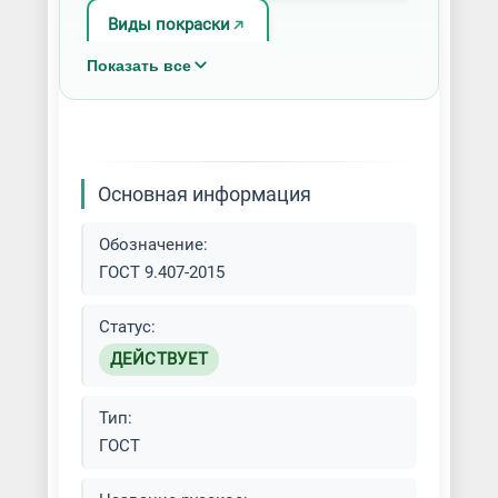
Виды покраски
Показать все
Лист/Рулон окрашенный
Окраска по ral
Покраска акриловыми красками
Основная информация
Покраска алкидными красками
Обозначение:
ГОСТ 9.407-2015
Покраска безвоздушным
распылением
Статус:
ДЕЙСТВУЕТ
Покраска краскопультом
Тип:
Покраска кровли
ГОСТ
Покраска масляными красками