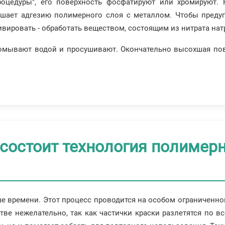
роцедуры", его поверхность фосфатируют или хромируют.
шает адгезию полимерного слоя с металлом. Чтобы предуп
вировать - обработать веществом, состоящим из нитрата натр
ромывают водой и просушивают. Окончательно высохшая пов
 состоит технология полимер
 времени. Этот процесс проводится на особом ограниченном 
е нежелательно, так как частички краски разлетятся по вс