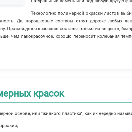
натуральный камень или под любую другую фак
Технологию полимерной окраски листов выбир
ечность. Да, порошковые составы стоят дороже любых ла
ну. Производятся красящие составы только из веществ, без
ьше, чем лакокрасочное, хорошо переносит колебания темп
мерных красок
ной основе, или "жидкого пластика", как их нередко называ
оррозии;