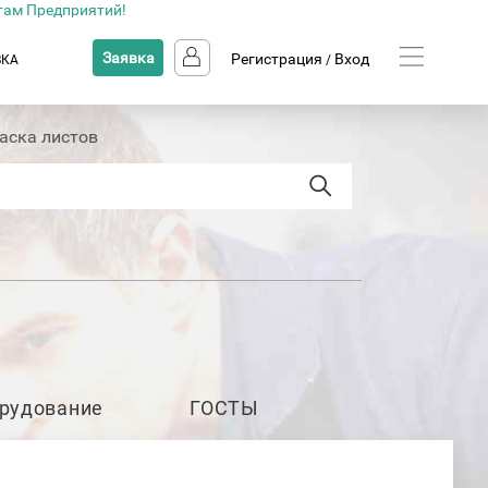
там Предприятий!
Заявка
Регистрация
Вход
ВКА
/
аска листов
рудование
ГОСТЫ