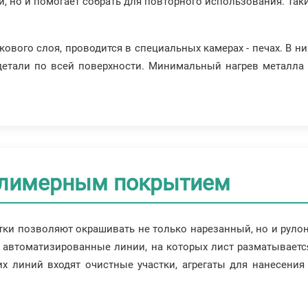
ри, но и помогает собрать для повторного использования. Та
ового слоя, проводится в специальных камерах - печах. В н
етали по всей поверхности. Минимальный нагрев металла
олимерным покрытием
и позволяют окрашивать не только нарезанный, но и рулон
 автоматизированные линии, на которых лист разматываетс
ких линий входят очистные участки, агрегаты для нанесени