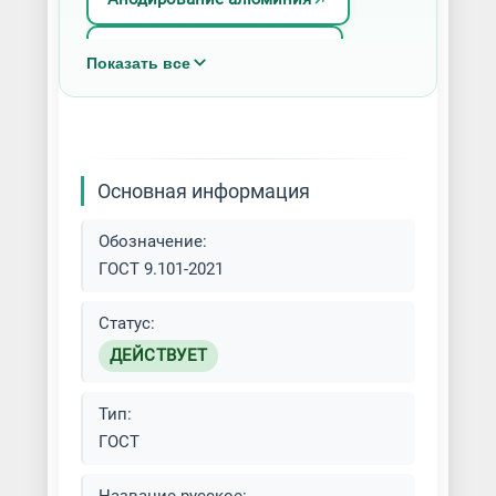
Анодное оксидирование
Показать все
Антикоррозийная защита
металлоконструкций
Борирование металла
Основная информация
Виды покраски
Обозначение:
ГОСТ 9.101-2021
Газодинамическое цинкование
металла
Статус:
ДЕЙСТВУЕТ
Гальваническое цинкование
Тип:
Голубое травление
ГОСТ
Горячее цинкование