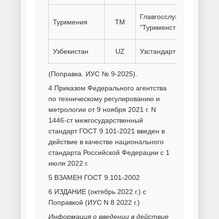
Порошковая покраска
спортивного оборудования
Порошковая покраска торгового
оборудования
Порошковая покраска труб
Порошковая покраска черного
металла
Родирование серебра
Ручная покраска металла
Свинцевание металла
Серебрение металла