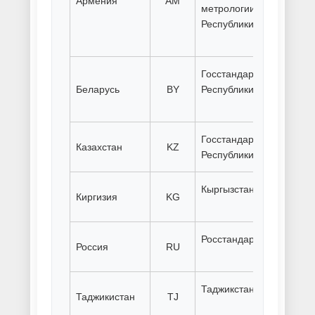
Порошковая покраска металлов
и сплавов
Порошковая покраска
металлоконструкций
Порошковая покраска метизов
Порошковая покраска
оцинковки
Порошковая покраска
профнастила
Порошковая покраска
радиаторов
Порошковая покраска сеток и
решеток