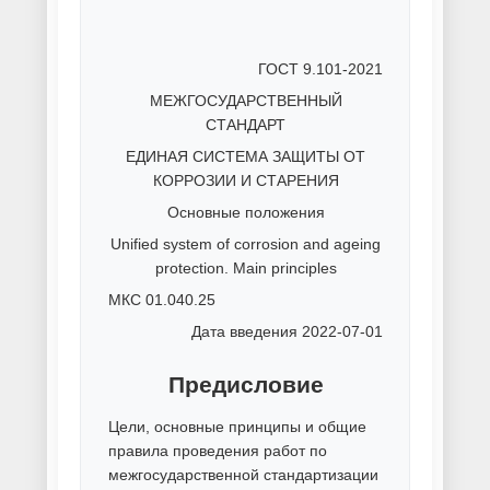
Покраска электростатическим
распылением
Покраска эпоксидными
красками
Покрытие металла сплавом
олово-висмут
Полимерная окраска листов
Полимерная покраска
Порошковая окраска
нержавеющей стали
Порошковая покраска
алюминиевого профиля