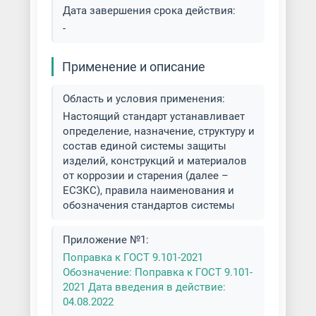
Дата завершения срока действия:
Нитроцементация металла
-
Окраска по ral
Применение и описание
Оцинкование деталей
Область и условия применения:
Настоящий стандарт устанавливает
Пассивирование металла
определение, назначение, структуру и
состав единой системы защиты
Платинирование металла
изделий, конструкций и материалов
от коррозии и старения (далее –
Покраска акриловыми красками
ЕСЗКС), правила наименования и
обозначения стандартов системы
Покраска алкидными красками
Приложение №1:
Покраска безвоздушным
Поправка к ГОСТ 9.101-2021
распылением
Обозначение: Поправка к ГОСТ 9.101-
2021 Дата введения в действие:
04.08.2022
Покраска краскопультом