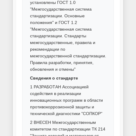
Порошковая покраска
алюминия
Порошковая покраска бытовой
техники
Порошковая покраска
велосипедов
Порошковая покраска дверей
Порошковая покраска деталей
автомобиля
Порошковая покраска деталей
мотоцикла
Порошковая покраска дисков
Порошковая покраска