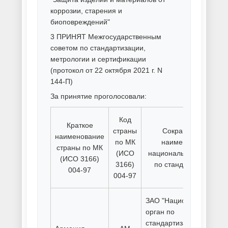
дымоходов
Порошковая покраска кованых
изделий
Порошковая покраска
крупногабаритных
металлоконструкций
Порошковая покраска листов
Порошковая покраска мелких
деталей
Порошковая покраска металла
Порошковая покраска
металлической мебели