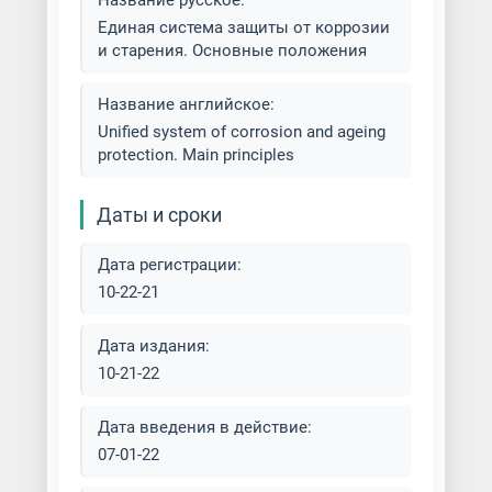
Название русское:
Единая система защиты от коррозии
Горячее цинкование
и старения. Основные положения
металлоконструкций
Декоративное хромирование
Название английское:
деталей
Unified system of corrosion and ageing
protection. Main principles
Золочение металла
Даты и сроки
Латунирование металла
Дата регистрации:
Лист/Рулон окрашенный
10-22-21
Меднение металла
Дата издания:
10-21-22
Нанесение алмазоподобных
покрытий
Дата введения в действие:
07-01-22
Никелирование металла