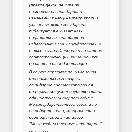
Силицирование металла
Способы покраски
Термодиффузионное
цинкование
Травление металла
Услуги гальванического
покрытия
Фосфатирование металла
Химическая и гальваническая
обработка металла
Химическое оксидирование
металла