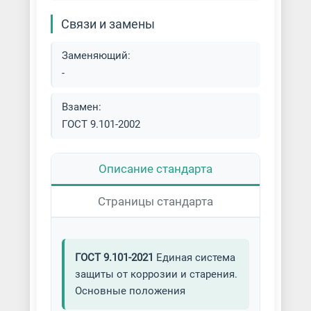
Покраска кровли
Связи и замены
Покраска масляными красками
Заменяющий:
-
Покраска металла
Взамен:
Покраска металла под латунь
ГОСТ 9.101-2002
Покраска металлоконструкций
Описание стандарта
Покраска обливом и окунанием
Страницы стандарта
Покраска ограждений
Покраска по ржавчине
ГОСТ 9.101-2021
Единая система
защиты от коррозии и старения.
Покраска резиновыми красками
Основные положения