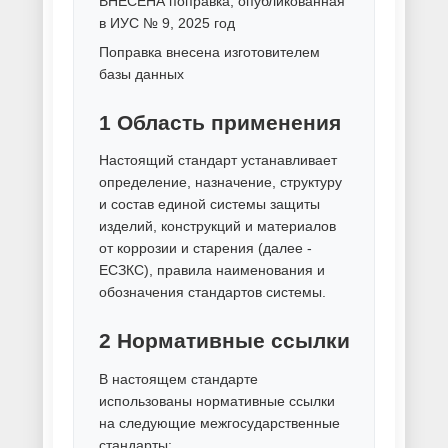
Холодное цинкование металла
Хромирование деталей
Цементация металла
Цинкование металла
Цинкование труб
Шоопирование цинком
Электродуговая металлизация