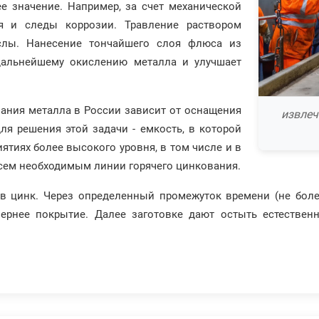
е значение. Например, за счет механической
ия и следы коррозии. Травление раствором
слы. Нанесение тончайшего слоя флюса из
дальнейшему окислению металла и улучшает
вания металла в России зависит от оснащения
извлеч
я решения этой задачи - емкость, в которой
ятиях более высокого уровня, в том числе и в
сем необходимым линии горячего цинкования.
 в цинк. Через определенный промежуток времени (не боле
мернее покрытие. Далее заготовке дают остыть естестве