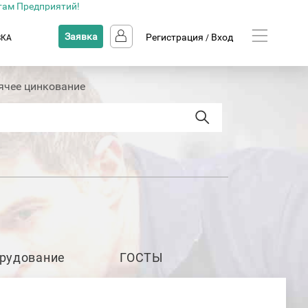
там Предприятий!
Заявка
Регистрация
Вход
ВКА
/
ячее цинкование
рудование
ГОСТЫ