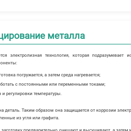
цирование металла
ся электролизная технология, которая подразумевает и
поненты:
отовка погружается, а затем среда нагревается;
работать с постоянными или переменными токами;
 и регулировки температуры.
на деталь. Таким образом она защищается от коррозии элект
ленные из угля или графита.
, заготовку предварительно очищают и высушивают, а затем 