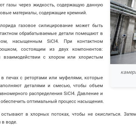
ают газы через жидкость, содержащую данную
ковые материалы, содержащие кремний.
хлорида газовое силицирование может быть
нтактном обрабатываемые детали помещают в
зом, насыщенным SiCl4. При контактном
рошком, состоящим из двух компонентов:
и взаимодействии с хлором или хлористым
камер
 в печах с ретортами или муфелями, которые
заполняют деталями и смесью, чтобы объем
равномерного распределения SiCl4. Давление и
бы обеспечить оптимальный процесс насыщения.
остывают в хлорных потоках, чтобы не окислиться. Зате
 в воде.