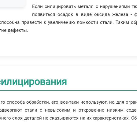
Если силицировать металл с нарушениями те
появиться осадок в виде оксида железа - 
 способна привести к увеличению ломкости стали. Таким о
гие дефекты.
силицирования
го способа обработки, его все-таки используют, но для огра
подвергают стали с невысоким и откровенно низким соде
него слоя деталей не сказываются на их характеристиках. О