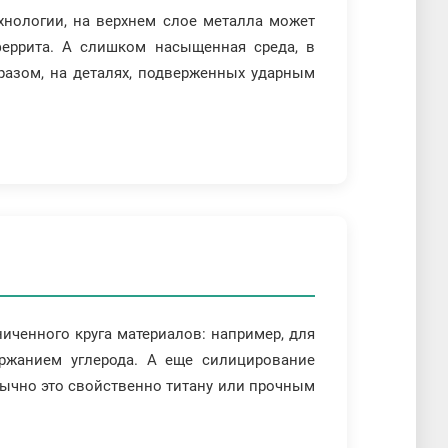
хнологии, на верхнем слое металла может
феррита. А слишком насыщенная среда, в
бразом, на деталях, подверженных ударным
ниченного круга материалов: например, для
ржанием углерода. А еще силицирование
бычно это свойственно титану или прочным