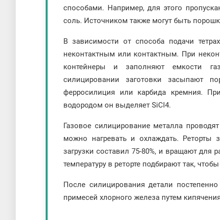
способами. Например, для этого пропуск
соль. Источником также могут быть порош
В зависимости от способа подачи тетра
неконтактным или контактным. При неко
контейнеры и заполняют емкости га
силицировании заготовки засыпают по
ферросилиция или карбида кремния. Пр
водородом он выделяет SiCl4.
Газовое силицирование металла проводят
можно нагревать и охлаждать. Реторты 
загрузки составил 75-80%, и вращают для 
температуру в реторте подбирают так, что
После силицирования детали постепенно 
примесей хлорного железа путем кипячения