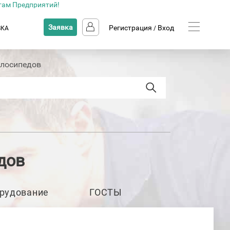
там Предприятий!
Заявка
Регистрация
Вход
ВКА
/
елосипедов
дов
рудование
ГОСТЫ