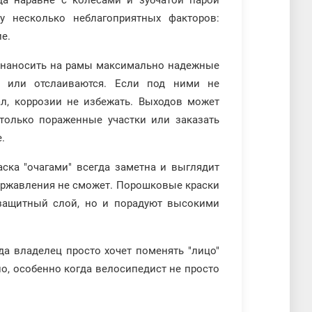
а наравне с колесами и зубчатой парой
у несколько неблагоприятных факторов:
е.
я наносить на рамы максимально надежные
я или отслаиваются. Если под ними не
ал, коррозии не избежать. Выходов может
только пораженные участки или заказать
.
аска "очагами" всегда заметна и выглядит
у ржавления не сможет. Порошковые краски
защитный слой, но и порадуют высокими
да владелец просто хочет поменять "лицо"
но, особенно когда велосипедист не просто