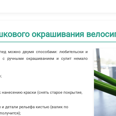
кового окрашивания велоси
ипед можно двумя способами: любительски и
н с ручными окрашиванием и сулит немало
;
 нанесению краски (снять старое покрытие,
и и детали рельефа кистью (валик по
получится);