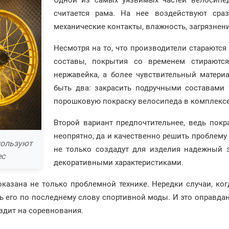
Одной из самых уязвимых частей велосипед
считается рама. На нее воздействуют сраз
механические контакты, влажность, загрязнени
Несмотря на то, что производители стараютс
составы, покрытия со временем стираютс
нержавейка, а более чувствительный матери
быть два: закрасить подручными составами 
порошковую покраску велосипеда в комплексе
Второй вариант предпочтительнее, ведь покр
неопрятно, да и качественно решить проблем
пользуют
не только создадут для изделия надежный 
ес
декоративными характеристиками.
азана не только проблемной технике. Нередки случаи, ког
ть его по последнему слову спортивной моды. И это оправда
ездит на соревнования.