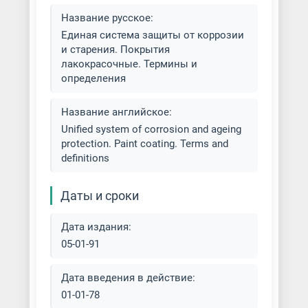
Покраска кровли
Название русское:
Единая система защиты от коррозии
Покраска масляными красками
и старения. Покрытия
лакокрасочные. Термины и
Покраска металла
определения
Покраска металла под латунь
Название английское:
Unified system of corrosion and ageing
Покраска металлоконструкций
protection. Paint coating. Terms and
definitions
Покраска обливом и окунанием
Даты и сроки
Покраска ограждений
Дата издания:
Покраска по ржавчине
05-01-91
Покраска резиновыми красками
Дата введения в действие:
01-01-78
Покраска электростатическим