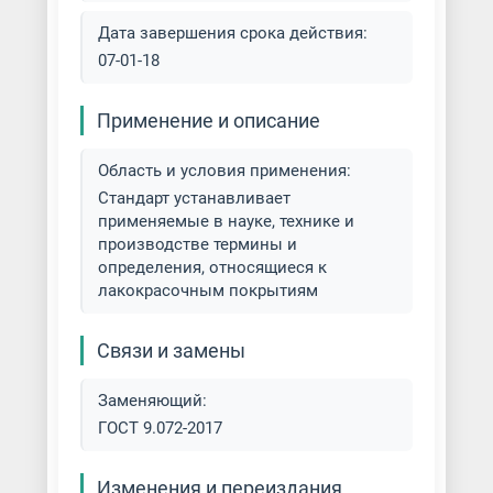
распылением
Дата завершения срока действия:
07-01-18
Покраска эпоксидными
красками
Применение и описание
Полимерная окраска листов
Область и условия применения:
Полимерная покраска
Стандарт устанавливает
применяемые в науке, технике и
Порошковая окраска
производстве термины и
нержавеющей стали
определения, относящиеся к
лакокрасочным покрытиям
Порошковая покраска
алюминиевого профиля
Связи и замены
Порошковая покраска
Заменяющий:
алюминия
ГОСТ 9.072-2017
Порошковая покраска бытовой
Изменения и переиздания