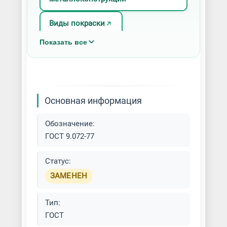
Виды покраски
Показать все
Лист/Рулон окрашенный
Окраска по ral
Покраска акриловыми красками
Основная информация
Покраска алкидными красками
Обозначение:
ГОСТ 9.072-77
Покраска безвоздушным
распылением
Статус:
ЗАМЕНЕН
Покраска кистью
Тип:
Покраска краскопультом
ГОСТ