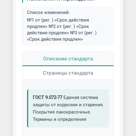
техники
Список изменений:
Порошковая покраска
№1 от (рег. ) «Срок действия
велосипедов
продлен» №2 от (рег. ) «Срок
действия продлен» №3 от (рег. )
Порошковая покраска дверей
«Срок действия продлен»
Порошковая покраска деталей
автомобиля
Описание стандарта
Порошковая покраска деталей
Страницы стандарта
мотоцикла
Порошковая покраска дисков
ГОСТ 9.072-77
Единая система
защиты от коррозии и старения.
Порошковая покраска
Покрытия лакокрасочные.
дымоходов
Термины и определения
Порошковая покраска кованых
изделий