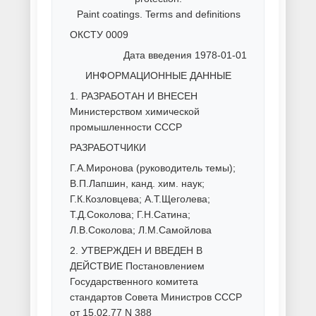
металлоконструкций
Порошковая покраска метизов
Порошковая покраска
оцинковки
Порошковая покраска
профнастила
Порошковая покраска
радиаторов
Порошковая покраска сеток и
решеток
Порошковая покраска
спортивного оборудования