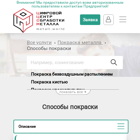
Внимание! Мы предоставили доступ всем авторизованным
пользователям к контактам Предприятий!
Заявка
Все услуги
Покраска металла
›
›
Способы покраски
Покраска безвоздушным распылением
Покраска кистью
Покраска краскопультом
показать все
▼
Покраска обливом и окунанием
Покраска электростатическим
Способы покраски
распылением
Ручная покраска металла
Описание