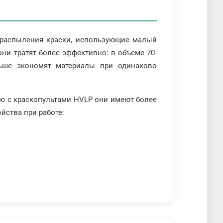
а распыления краски, использующие малый
 они тратят более эффективно: в объеме 70-
льше экономят материалы при одинаково
ию с краскопультами HVLP они имеют более
йства при работе: