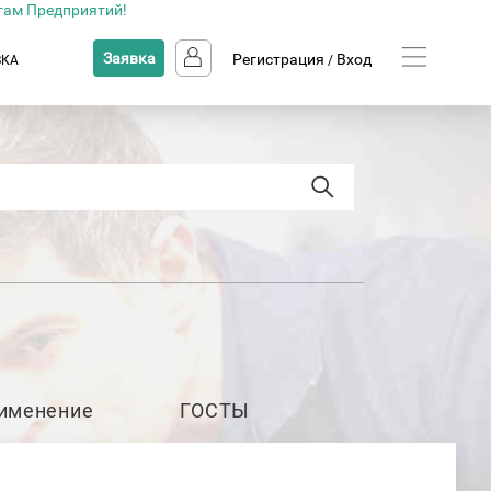
там Предприятий!
Заявка
Регистрация
Вход
ВКА
/
именение
ГОСТЫ