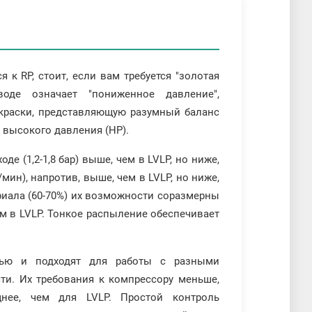
 к RP, стоит, если вам требуется "золотая
воде означает "пониженное давление",
краски, представляющую разумный баланс
высокого давления (HP).
де (1,2-1,8 бар) выше, чем в LVLP, но ниже,
/мин), напротив, выше, чем в LVLP, но ниже,
риала (60-70%) их возможности соразмерны
м в LVLP. Тонкое распыление обеспечивает
стью и подходят для работы с разными
ти. Их требования к компрессору меньше,
ее, чем для LVLP. Простой контроль