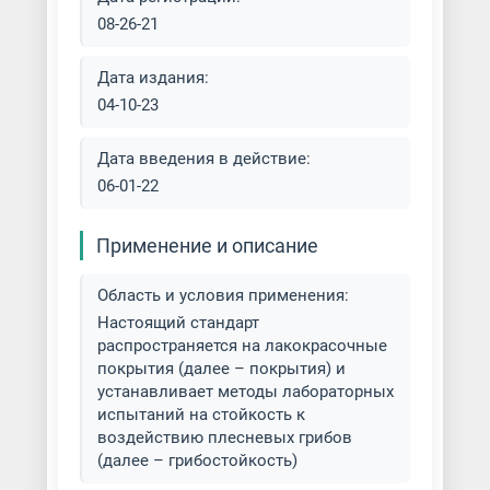
распылением
08-26-21
Покраска эпоксидными
Дата издания:
красками
04-10-23
Полимерная окраска листов
Дата введения в действие:
06-01-22
Полимерная покраска
Применение и описание
Порошковая окраска
нержавеющей стали
Область и условия применения:
Порошковая покраска
Настоящий стандарт
алюминиевого профиля
распространяется на лакокрасочные
покрытия (далее – покрытия) и
устанавливает методы лабораторных
Порошковая покраска
испытаний на стойкость к
алюминия
воздействию плесневых грибов
(далее – грибостойкость)
Порошковая покраска бытовой