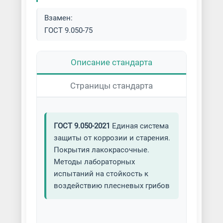
Взамен:
Порошковая покраска
ГОСТ 9.050-75
крупногабаритных
металлоконструкций
Описание стандарта
Порошковая покраска листов
Страницы стандарта
Порошковая покраска мелких
деталей
ГОСТ 9.050-2021
Единая система
Порошковая покраска металла
защиты от коррозии и старения.
Покрытия лакокрасочные.
Порошковая покраска
металлической мебели
Методы лабораторных
испытаний на стойкость к
Порошковая покраска металлов
воздействию плесневых грибов
и сплавов
Порошковая покраска