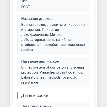
Тип:
Покраска кровли
ГОСТ
Покраска масляными красками
Название русское:
Единая система защиты от коррозии
Покраска металла
и старения. Покрытия
лакокрасочные. Методы
Покраска металла под латунь
лабораторных испытаний на
стойкость к воздействию плесневых
Покраска металлоконструкций
грибов
Покраска обливом и окунанием
Название английское:
Unified system of corrosion and ageing
Покраска ограждений
protection. Varnish-and-paint coatings.
Laboratory test methods for mould
Покраска по ржавчине
resistance
Покраска резиновыми красками
Даты и сроки
Покраска электростатическим
Дата регистрации: