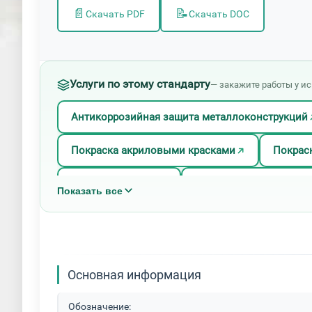
📄
📝
Скачать PDF
Скачать DOC
Услуги по этому стандарту
— закажите работы у и
Антикоррозийная защита металлоконструкций
Покраска акриловыми красками
Покрас
Покраска кровли
Покраска масляными 
Показать все
Покраска обливом и окунанием
Покраск
Покраска электростатическим распылением
Основная информация
Порошковая окраска нержавеющей стали
Обозначение: