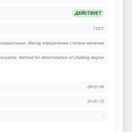
ска дверей
ДЕЙСТВУЕТ
вая покраска дисков
ГОСТ
ка крупногабаритных металлоконструкций
кокрасочные. Метод определения степени меления
талла
nd paints. Method for determination of chalking degree
шковая покраска металлоконструкций
астила
09-01-99
а спортивного оборудования
а черного металла
01-01-72
-