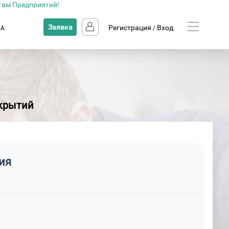
там Предприятий!
Заявка
Регистрация
Вход
КА
/
окрытий
ия