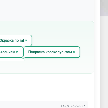
Окраска по ral
пылением
Покраска краскопультом
од латунь
резиновыми красками
аска листов
Полимерная покраска
ковая покраска алюминия
ГОСТ 16976-71