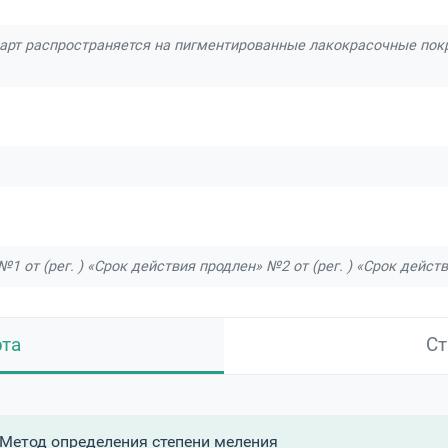
арт распространяется на пигментированные лакокрасочные покр
№1 от (рег. ) «Срок действия продлен» №2 от (рег. ) «Срок дейст
рта
Ст
Метод определения степени меления