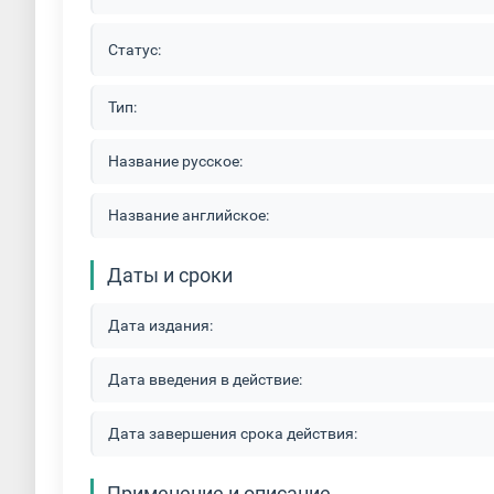
Порошковая покраска бытовой техники
Статус:
Порошковая покраска деталей автомобиля
Тип:
Порошковая покраска дымоходов
Порош
Название русское:
Порошковая покраска листов
Порошкова
Название английское:
Порошковая покраска металлической мебели
Даты и сроки
Порошковая покраска метизов
Порошко
Дата издания:
Порошковая покраска радиаторов
Порош
Порошковая покраска торгового оборудования
Дата введения в действие:
Ручная покраска металла
Способы покр
Дата завершения срока действия:
Применение и описание