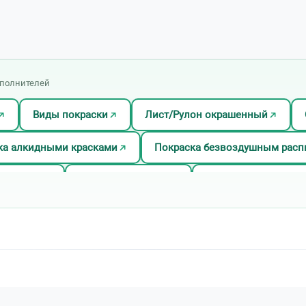
сполнителей
Виды покраски
Лист/Рулон окрашенный
ка алкидными красками
Покраска безвоздушным рас
красками
Покраска металла
Покраска металла п
а ограждений
Покраска по ржавчине
Покраска 
Покраска эпоксидными красками
Полимерная окр
Порошковая покраска алюминиевого профиля
Порош