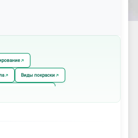
ирование
ла
Виды покраски
Горячее цинкование
 твердение стали
Золочение металла
алла
Окраска по ral