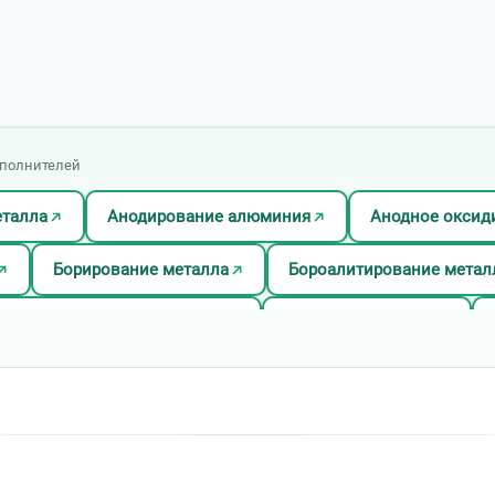
сполнителей
еталла
Анодирование алюминия
Анодное оксид
Борирование металла
Бороалитирование метал
Гальваническое цинкование
Голубое травление
Декоративное хромирование деталей
Дисперсионное
металла
Лист/Рулон окрашенный
Меднение мет
икелирование металла
Нитроцементация металла