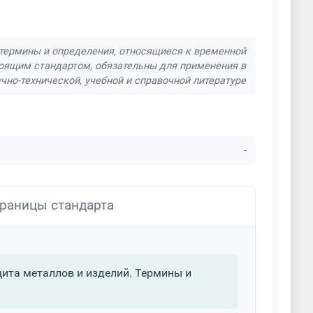
ка крупногабаритных металлоконструкций
талла
 термины и определения, относящиеся к временной
тоящим стандартом, обязательны для применения в
чно-технической, учебной и справочной литературе
шковая покраска металлоконструкций
астила
а спортивного оборудования
-
а черного металла
раницы стандарта
алла
Сорбитизация
алла
Услуги гальванического покрытия
ита металлов и изделий. Термины и
ирование металла