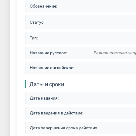
Обозначение:
Оцинкование деталей
Пассивирование 
Статус:
Покраска акриловыми красками
Покрас
Тип:
Покраска кровли
Покраска масляными 
Название русское:
Единая система защ
Покраска металлоконструкций
Покраска
Название английское:
Покраска резиновыми красками
Покрас
Даты и сроки
Покрытие металла сплавом олово-висмут
Дата издания:
Порошковая окраска нержавеющей стали
Порошковая покраска бытовой техники
Дата введения в действие:
Порошковая покраска деталей автомобиля
Дата завершения срока действия: