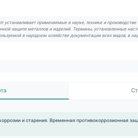
ковая покраска кованых изделий
Порошковая покрас
я покраска мелких деталей
Порошковая покраска ме
рт устанавливает применяемые в науке, технике и производстве
нной защите металлов и изделий. Термины, установленные нас
ользуемой в народном хозяйстве документации всех видов, в нау
Порошковая покраска металлов и сплавов
Поро
вая покраска оцинковки
Порошковая покраска профн
ковая покраска сеток и решеток
Порошковая покраск
Порошковая покраска труб
Порошковая покраск
рта
Ст
еталла
Серебрение металла
Силицирование мет
цинкование
Травление металла
Улучшение мет
коррозии и старения. Временная противокоррозионная защ
гальваническая обработка металла
Химическое оксид