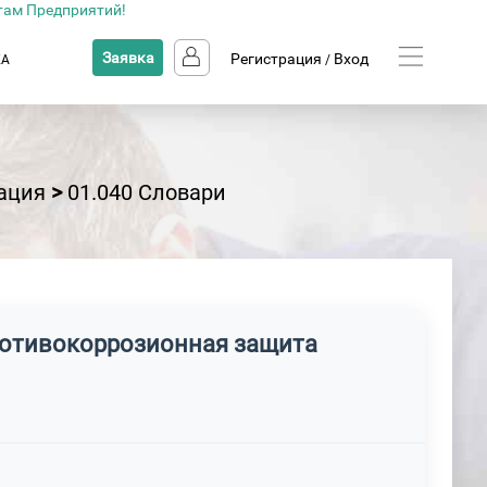
там Предприятий!
Заявка
Регистрация
Вход
КА
/
ация
>
01.040 Словари
противокоррозионная защита