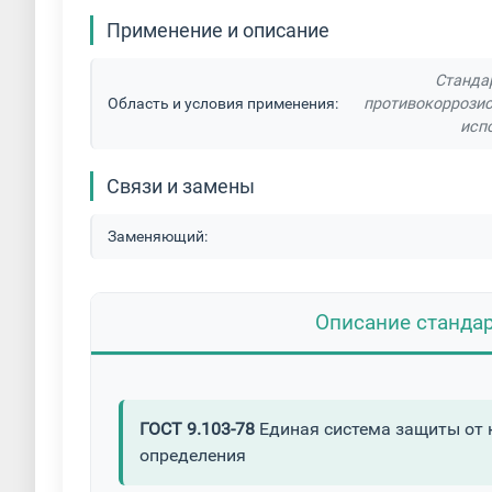
Порошковая покраска дымоходов
Порош
Применение и описание
Порошковая покраска листов
Порошкова
Станда
Область и условия применения:
противокоррозио
исп
Порошковая покраска металлической мебели
Порошковая покраска метизов
Порошко
Связи и замены
Порошковая покраска радиаторов
Порош
Заменяющий:
Порошковая покраска торгового оборудования
Описание станда
Родирование серебра
Ручная покраска м
Способы покраски
Термодиффузионное 
ГОСТ 9.103-78
Единая система защиты от 
Фосфатирование металла
Химическая и 
определения