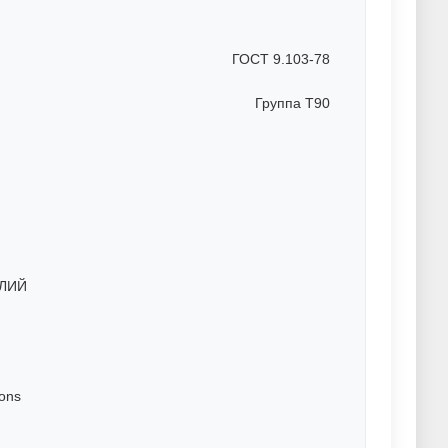
мосилицирование металла
Шоопирование цинком