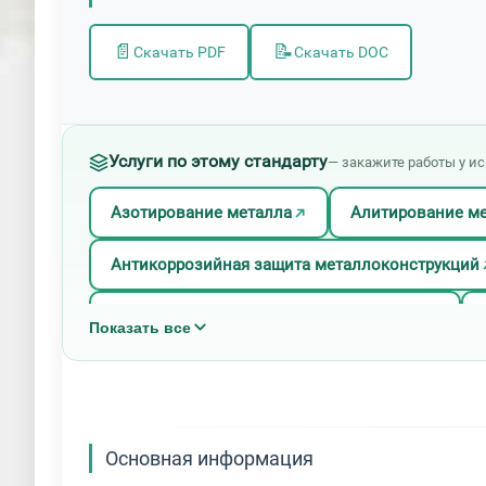
📄
📝
Скачать PDF
Скачать DOC
Услуги по этому стандарту
— закажите работы у и
Азотирование металла
Алитирование м
Антикоррозийная защита металлоконструкций
Газодинамическое цинкование металла
Показать все
Горячее цинкование металлоконструкций
Карбонитрация металла
Латунирование 
Основная информация
Нанесение алмазоподобных покрытий
Н