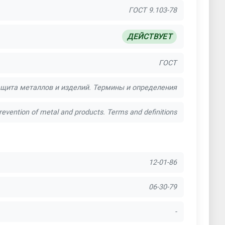
ГОСТ 9.103-78
 металла
ДЕЙСТВУЕТ
пылением
Покраска краскопультом
ГОСТ
од латунь
ащита металлов и изделий. Термины и определения
краска по ржавчине
revention of metal and products. Terms and definitions
дными красками
12-01-86
ковая покраска алюминия
ска дверей
06-30-79
вая покраска дисков
-