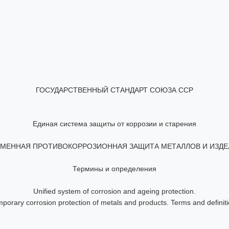
ание деталей
Хромоалитирование металла
Хро
алла
Цинкование металла
Цинкование труб