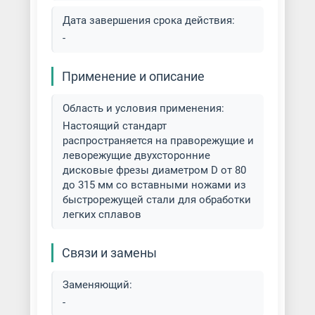
Фрезеровка латуни
Дата завершения срока действия:
-
Фрезеровка меди
Фрезеровка металла
Применение и описание
Фрезеровка металлов разных
Область и условия применения:
типов
Настоящий стандарт
распространяется на праворежущие и
Фрезеровка на вертикально-
леворежущие двухсторонние
фрезерных станках
дисковые фрезы диаметром D от 80
до 315 мм со вставными ножами из
быстрорежущей стали для обработки
Фрезеровка на горизонтально-
легких сплавов
фрезерных станках
Связи и замены
Фрезеровка отверстий в
металле
Заменяющий:
-