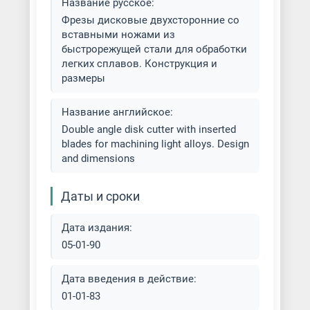
Название русское:
Фрезы дисковые двухсторонние со
Фрезерование вертикальных и
вставными ножами из
горизонтальных поверхностей
быстрорежущей стали для обработки
легких сплавов. Конструкция и
Фрезерование наклонных
размеры
поверхностей
Название английское:
Фрезерование фланца
Double angle disk cutter with inserted
blades for machining light alloys. Design
Фрезеровка алюминия
and dimensions
Фрезеровка бронзы
Даты и сроки
Фрезеровка деталей из стали
Дата издания:
05-01-90
Фрезеровка деталей на заказ
Дата введения в действие:
Фрезеровка заготовок
01-01-83