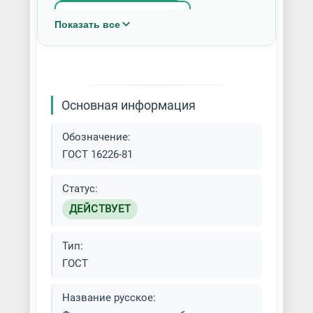
Изготовление фрез
Показать все
Крупногабаритная фрезеровка
Услуги фрезеровки
Основная информация
Фрезерная обработка на станках
с ЧПУ
Обозначение:
ГОСТ 16226-81
Фрезерная резка на чпу станке
Статус:
Фрезерные работы от одной
ДЕЙСТВУЕТ
детали
Тип:
Фрезерные работы по металлу
ГОСТ
Фрезерование вертикальных и
горизонтальных поверхностей
Название русское: