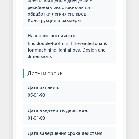
Фрезы концевые двузубые с
резьбовым хвостовиком для
Фрезерование канавок и пазов
обработки легких сплавов.
Конструкция и размеры
Фрезерование наклонных
поверхностей
Название английское:
End double-tooth mill thereaded shank
Фрезерование фланца
for machining light alloys. Design and
dimensions
Фрезеровка алюминия
Даты и сроки
Фрезеровка бронзы
Дата издания:
Фрезеровка деталей из стали
05-01-90
Фрезеровка деталей на заказ
Дата введения в действие:
01-01-83
Фрезеровка заготовок
Фрезеровка латуни
Дата завершения срока действия: