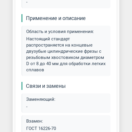
-
Фрезеровка меди
Применение и описание
Фрезеровка металла
Область и условия применения:
Фрезеровка металлов разных
Настоящий стандарт
типов
распространяется на концевые
двузубые цилиндрические фрезы с
Фрезеровка на вертикально-
резьбовым хвостовиком диаметром
фрезерных станках
D от 8 до 40 мм для обработки легких
сплавов
Фрезеровка на горизонтально-
фрезерных станках
Связи и замены
Фрезеровка отверстий в
Заменяющий:
металле
-
Взамен:
ГОСТ 16226-70