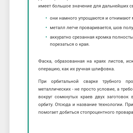
имеет большое значение для дальнейших с
они намного упрощаются и отнимают 
металл легче проваривается, шов полу
аккуратно срезанная кромка полност
порезаться о края.
Фаска, образованная на краях листов, и
операцию, как их ручная шлифовка.
При орбитальной сварке трубного пр
металлических - не просто условие, а треб
вокруг сомкнутых краев двух заготовок 
орбиту. Отсюда и название технологии. Пр
помогает добиться стопроцентного провара.