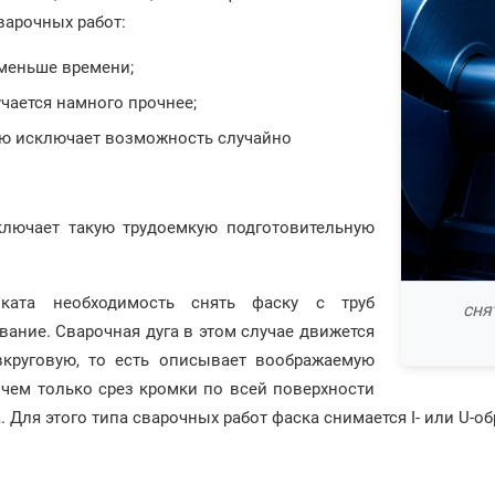
варочных работ:
меньше времени;
чается намного прочнее;
ью исключает возможность случайно
сключает такую трудоемкую подготовительную
оката необходимость снять фаску с труб
сня
ование. Сварочная дуга в этом случае движется
вкруговую, то есть описывает воображаемую
ичем только срез кромки по всей поверхности
 Для этого типа сварочных работ фаска снимается I- или U-