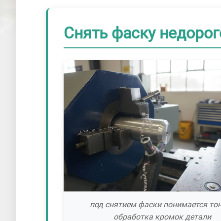
Снять фаску недорог
под снятием фаски понимается то
обработка кромок детали