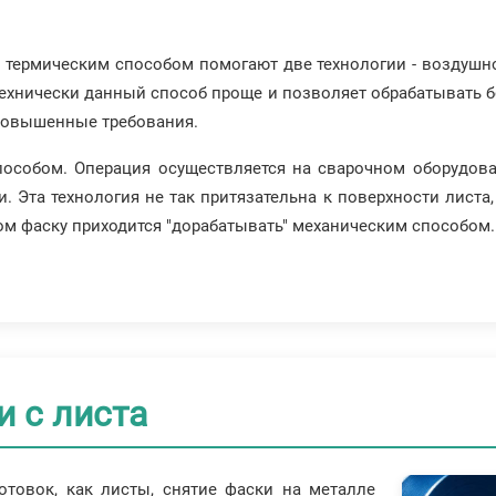
в термическим способом помогают две технологии - воздушн
ехнически данный способ проще и позволяет обрабатывать б
 повышенные требования.
особом. Операция осуществляется на сварочном оборудова
 Эта технология не так притязательна к поверхности листа,
м фаску приходится "дорабатывать" механическим способом.
и с листа
отовок, как листы, снятие фаски на металле