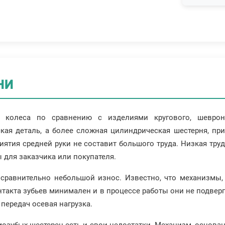
ни
 колеса по сравнению с изделиями кругового, шеврон
кая деталь, а более сложная цилиндрическая шестерня, пр
иятия средней руки не составит большого труда. Низкая тру
ы для заказчика или покупателя.
 сравнительно небольшой износ. Известно, что механизмы,
онтакта зубьев минимален и в процессе работы они не подвер
передач осевая нагрузка.
озубых шестерен есть и свои недостатки. Механизм, основан