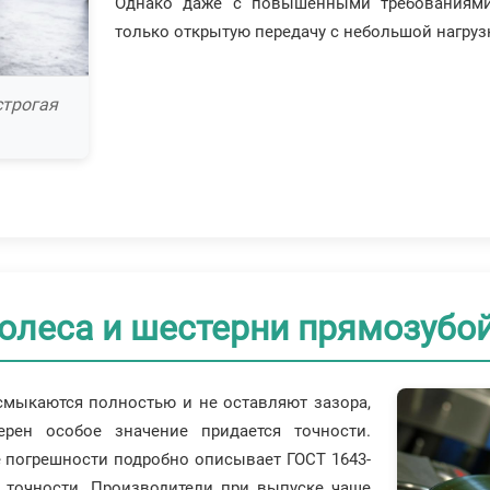
Однако даже с повышенными требованиями
только открытую передачу с небольшой нагруз
строгая
олеса и шестерни прямозубо
 смыкаются полностью и не оставляют зазора,
ерен особое значение придается точности.
 погрешности подробно описывает ГОСТ 1643-
в точности. Производители при выпуске чаще