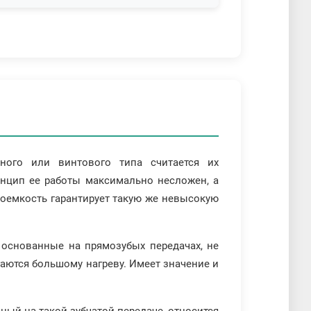
ного или винтового типа считается их
инцип ее работы максимально несложен, а
доемкость гарантирует такую же невысокую
 основанные на прямозубых передачах, не
гаются большому нагреву. Имеет значение и
ный на такой зубчатой передаче, относится