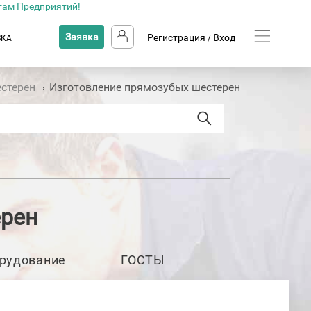
там Предприятий!
Заявка
Регистрация
Вход
ВКА
/
естерен
Изготовление прямозубых шестерен
›
ерен
рудование
ГОСТЫ