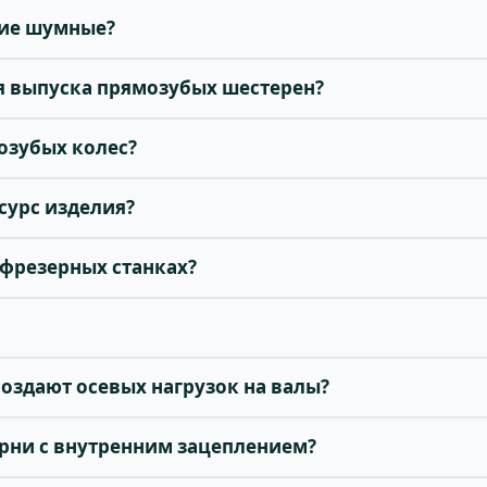
кие шумные?
ля выпуска прямозубых шестерен?
озубых колес?
есурс изделия?
бофрезерных станках?
создают осевых нагрузок на валы?
ерни с внутренним зацеплением?