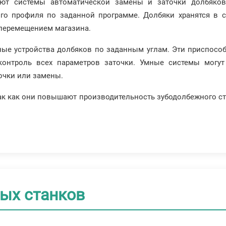
ют системы автоматической замены и заточки долбяков
го профиля по заданной программе. Долбяки хранятся в с
перемещением магазина.
ные устройства долбяков по заданным углам. Эти приспос
контроль всех параметров заточки. Умные системы могут
точки или замены.
ак как они повышают производительность зубодолбежного ста
ых станков