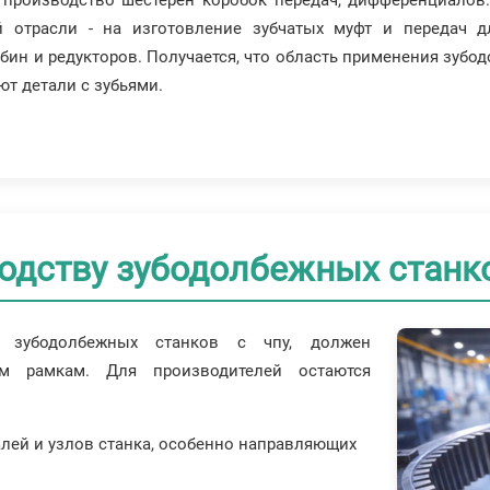
й отрасли - на изготовление зубчатых муфт и передач д
рбин и редукторов. Получается, что область применения зуб
ют детали с зубьями.
водству зубодолбежных станк
о зубодолбежных станков с чпу, должен
им рамкам. Для производителей остаются
алей и узлов станка, особенно направляющих