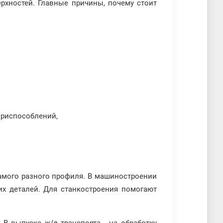
рхностей. Главные причины, почему стоит
приспособлений,
амого разного профиля. В машиностроении
гих деталей. Для станкостроения помогают
В выпуске ж/д транспорта - на обработку