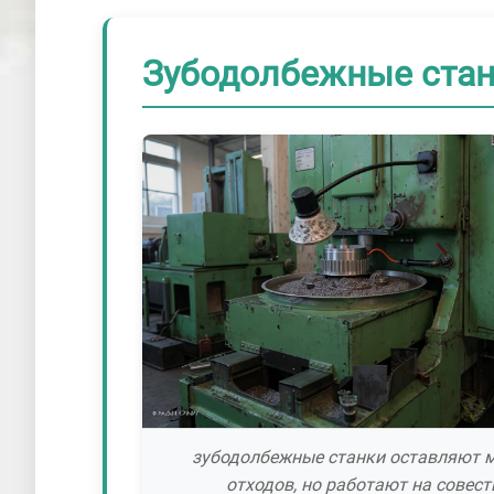
Зубодолбежные стан
зубодолбежные станки оставляют 
отходов, но работают на совест