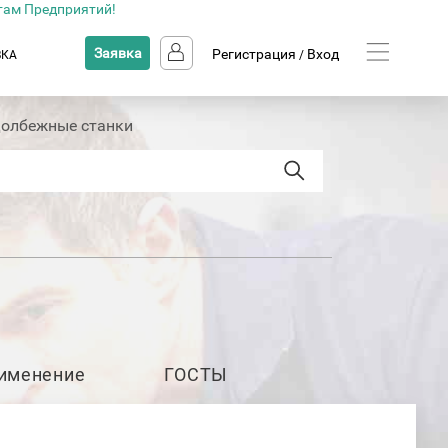
там Предприятий!
Заявка
Регистрация
Вход
ВКА
/
олбежные станки
именение
ГОСТЫ