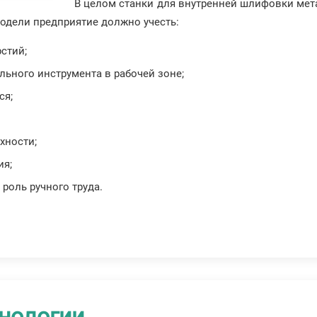
В целом станки для внутренней шлифовки мета
одели предприятие должно учесть:
стий;
ного инструмента в рабочей зоне;
ся;
хности;
ия;
роль ручного труда.
нологии