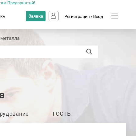
там Предприятий!
Заявка
Регистрация
Вход
ВКА
/
 металла
а
рудование
ГОСТЫ