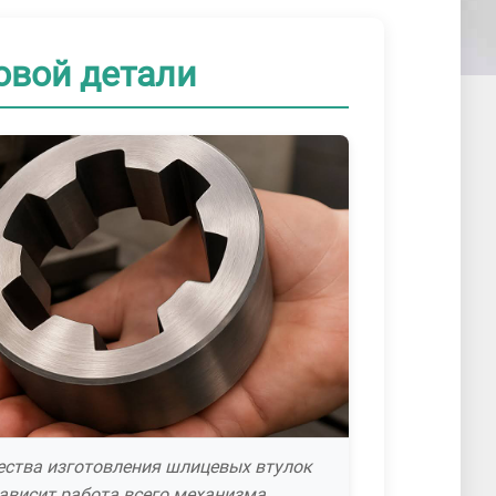
овой детали
ества изготовления шлицевых втулок
ависит работа всего механизма