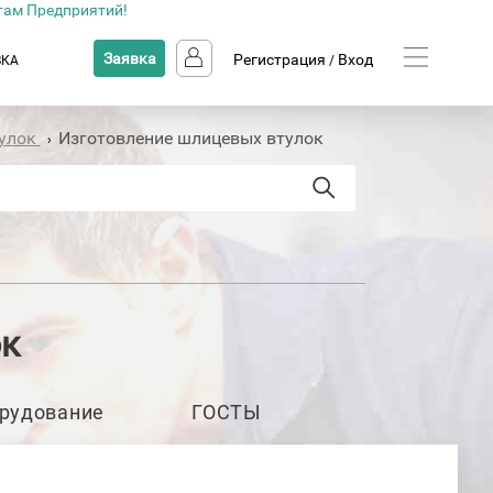
там Предприятий!
Заявка
Регистрация
Вход
ВКА
/
тулок
Изготовление шлицевых втулок
›
ок
рудование
ГОСТЫ