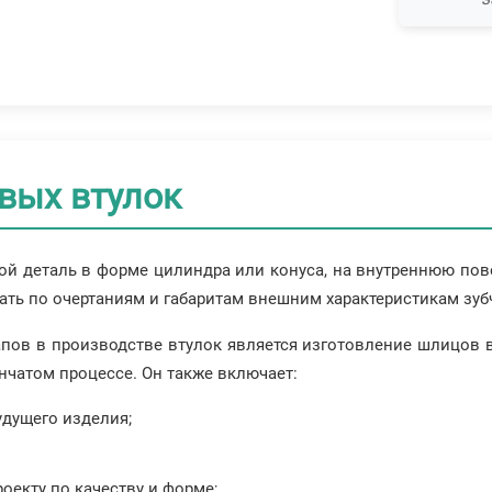
вых втулок
ой деталь в форме цилиндра или конуса, на внутреннюю пов
ть по очертаниям и габаритам внешним характеристикам зубч
ов в производстве втулок является изготовление шлицов во
чатом процессе. Он также включает:
удущего изделия;
оекту по качеству и форме;