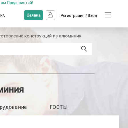
там Предприятий!
Заявка
Регистрация
Вход
ВКА
/
готовление конструкций из алюминия
миния
рудование
ГОСТЫ