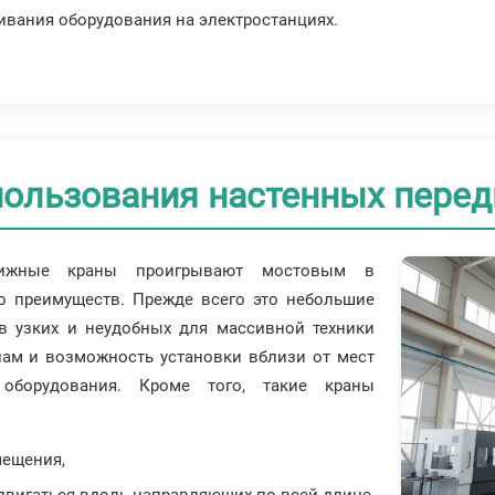
живания оборудования на электростанциях.
ользования настенных пере
вижные краны проигрывают мостовым в
ло преимуществ. Прежде всего это небольшие
в узких и неудобных для массивной техники
ам и возможность установки вблизи от мест
о оборудования. Кроме того, такие краны
мещения,
двигаться вдоль направляющих по всей длине