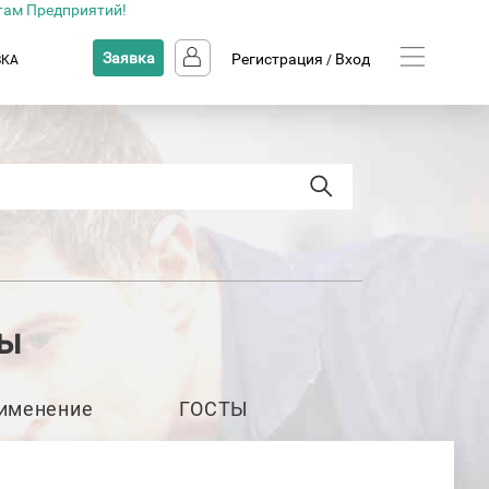
там Предприятий!
Заявка
Регистрация
Вход
ВКА
/
ны
именение
ГОСТЫ