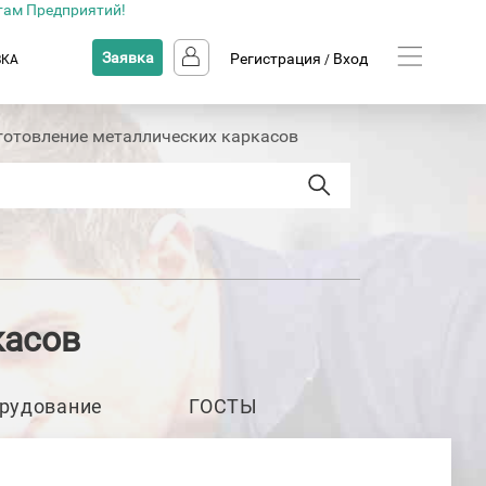
там Предприятий!
Заявка
Регистрация
Вход
ВКА
/
готовление металлических каркасов
касов
рудование
ГОСТЫ