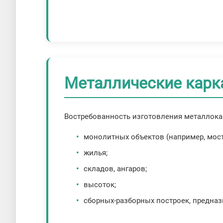
Металлические карк
Востребованность изготовления металлокар
монолитных объектов (например, мост
жилья;
складов, ангаров;
высоток;
сборных-разборных построек, предна