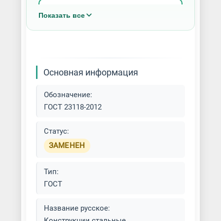
Изготовление конструкций из
Показать все
алюминия
Изготовление металлических
вышек
Основная информация
Легкие металлоконструкции
Обозначение:
Металлоконструкции из
ГОСТ 23118-2012
нержавеющей стали
Статус:
Металлоконструкции
ЗАМЕНЕН
оцинкованные
Монтаж металлоконструкций
Тип:
ГОСТ
Сварка металлоконструкций
Название русское:
Сварные конструкции на заказ
Конструкции стальные