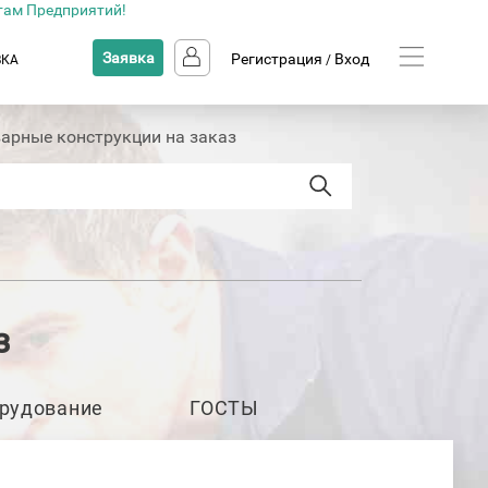
там Предприятий!
Заявка
Регистрация
Вход
ВКА
/
арные конструкции на заказ
з
рудование
ГОСТЫ