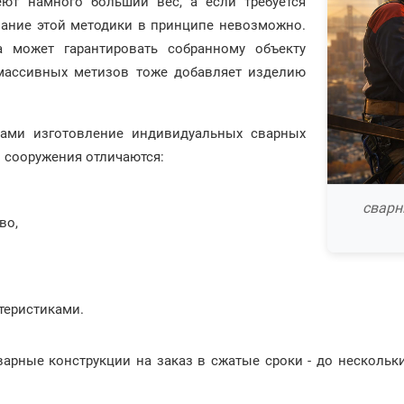
еют намного больший вес, а если требуется
вание этой методики в принципе невозможно.
а может гарантировать собранному объекту
 массивных метизов тоже добавляет изделию
ами изготовление индивидуальных сварных
 сооружения отличаются:
сварн
во,
теристиками.
арные конструкции на заказ в сжатые сроки - до нескольк