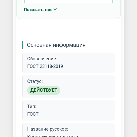
Показать все
Легкие металлоконструкции
Металлоконструкции из
нержавеющей стали
Основная информация
Металлоконструкции
оцинкованные
Обозначение:
ГОСТ 23118-2019
Монтаж металлоконструкций
Статус:
Сварка металлоконструкций
ДЕЙСТВУЕТ
Сварные конструкции на заказ
Тип:
Строительство
ГОСТ
металлоконструкций
Название русское:
Фермы металлические
Конструкции стальные